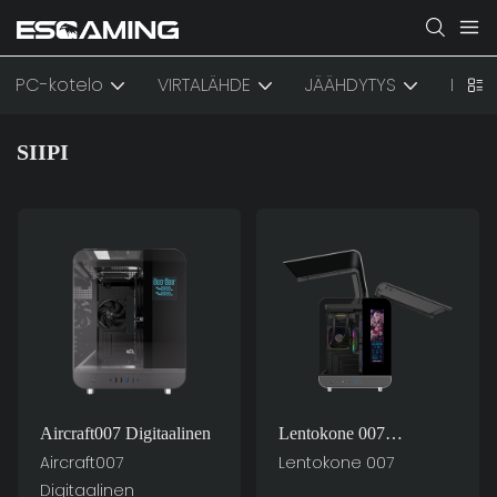
PC-kotelo
VIRTALÄHDE
JÄÄHDYTYS
LISÄV
SIIPI
Aircraft007 Digitaalinen
Lentokone 007
Tietokonekoteloiden
Aircraft007
Lentokone 007
Superauto
Digitaalinen