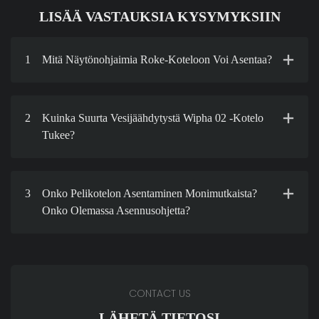
LISÄÄ VASTAUKSIA KYSYMYKSIIN
1
Mitä Näytönohjaimia Roke-Koteloon Voi Asentaa?
2
Kuinka Suurta Vesijäähdytystä Wipha 02 -kotelo
Tukee?
3
Onko Pelikotelon Asentaminen Monimutkaista?
Onko Olemassa Asennusohjetta?
CONTACT US
LÄHETÄ TIETOSI