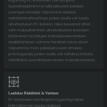
Esgaming, PC-koteloiden valmistajana.
Suunnittelutiimimme tutkii jatkuvasti pelialan
uusimpia trendejä. Tarjoamme erilaisia ​​
räätälöintivaihtoehtoja, joiden avulla voit luoda
ainutlaatuisen PC-kotelon. Olipa kyseessä sitten
värin mukauttaminen, ainutlaatuisten kuvioiden
lisääminen tai tiettyjen brändäyselementtien
sisällyttäminen, voimme herättää visiosi eloon.
Tarjoamme myös palveluita, kuten ilmaisia ​​
prototyyppejä, joiden avulla voit nähdä ja testata
räätälöityä suunnitteluasi ennen massatuotantoa.
Laadukas Räätälöinti Ja Varmuus
PC-koteloiden toimittajana Esgaming takaa
tinkimättömän laadun kaikissa