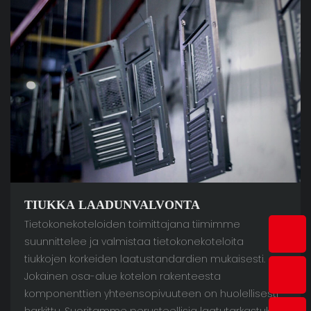
TIUKKA LAADUNVALVONTA
Tietokonekoteloiden toimittajana tiimimme
suunnittelee ja valmistaa tietokonekoteloita
tiukkojen korkeiden laatustandardien mukaisesti.
Jokainen osa-alue kotelon rakenteesta
komponenttien yhteensopivuuteen on huolellisesti
harkittu. Suoritamme perusteellisia laatutarkastuksia