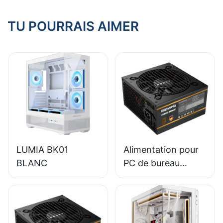
jeu ?
TU POURRAIS AIMER
LUMIA BK01
Alimentation pour
BLANC
PC de bureau
ESGAMING 650W,
module complet,
haute qualité,
rendement 85 %,