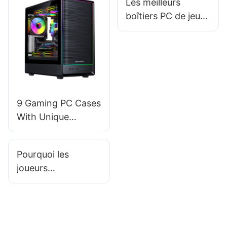
Les meilleurs
jeu ?
conception de
boîtiers PC de jeu
boîtiers PC ?
pour les amateurs
de configurations
compactes
9 Gaming PC Cases
With Unique
Aesthetic Designs​
Pourquoi les
joueurs
professionnels
préfèrent-ils
certains modèles
de boîtiers PC de