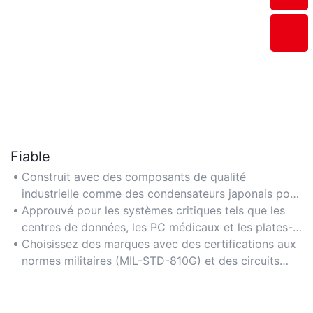
Fiable
Construit avec des composants de qualité
industrielle comme des condensateurs japonais pour
plus de 100 000 heures de MTBF (temps moyen
Approuvé pour les systèmes critiques tels que les
entre pannes).
centres de données, les PC médicaux et les plates-
formes d'extraction de crypto-monnaie.
Choisissez des marques avec des certifications aux
normes militaires (MIL-STD-810G) et des circuits
multi-protection (OVP/OTP/SCP).