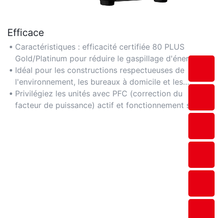
Efficace
Caractéristiques : efficacité certifiée 80 PLUS
Gold/Platinum pour réduire le gaspillage d'énergie et
diminuer les coûts d'électricité.
Idéal pour les constructions respectueuses de
l'environnement, les bureaux à domicile et les
serveurs 24h/24 et 7j/7 nécessitant une faible
Privilégiez les unités avec PFC (correction du
consommation d'énergie constante.
facteur de puissance) actif et fonctionnement semi-
sans ventilateur pour une efficacité optimale.