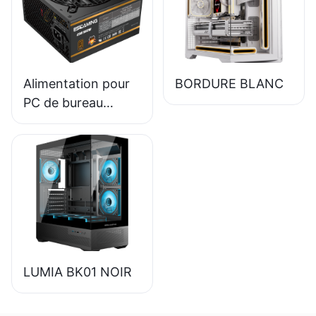
certification 80+
Bronze ESB650W
Alimentation pour
BORDURE BLANC
PC de bureau
ESGAMING 550W
haute qualité,
rendement 85%,
certification 80+
Bronze ESB550W
LUMIA BK01 NOIR