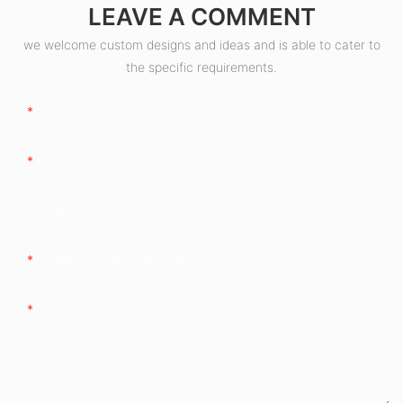
LEAVE A COMMENT
we welcome custom designs and ideas and is able to cater to
the specific requirements.
Nom
E-Mail
Entreprise
Téléphone/WhatsApp/WeChat
Teneur