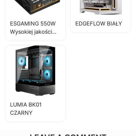
Bronze ESB650W
ESGAMING 550W
EDGEFLOW BIAŁY
Wysokiej jakości
zasilacz do
komputerów
stacjonarnych o
sprawności 85%,
80+ Bronze
ESB550W
LUMIA BK01
CZARNY