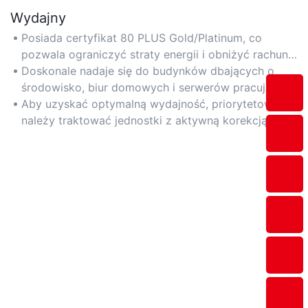
Wydajny
Posiada certyfikat 80 PLUS Gold/Platinum, co
pozwala ograniczyć straty energii i obniżyć rachunki
za prąd.
Doskonale nadaje się do budynków dbających o
środowisko, biur domowych i serwerów pracujących
24/7 wymagających stałego, niskiego zużycia
Aby uzyskać optymalną wydajność, priorytetowo
energii.
należy traktować jednostki z aktywną korekcją
współczynnika mocy (PFC) i pracą w trybie
półwentylatorowym.