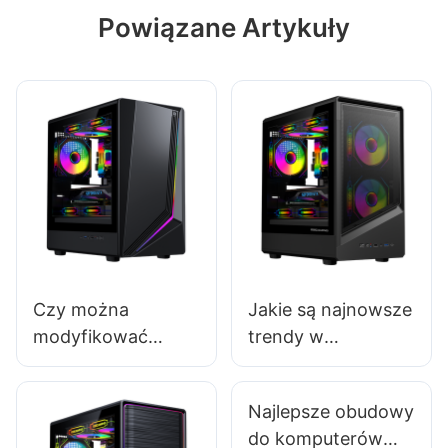
Powiązane Artykuły
Czy można
Jakie są najnowsze
modyfikować
trendy w
wewnętrzną
projektowaniu
strukturę obudowy
obudów
Najlepsze obudowy
komputera
komputerowych?
do komputerów
gamingowego?