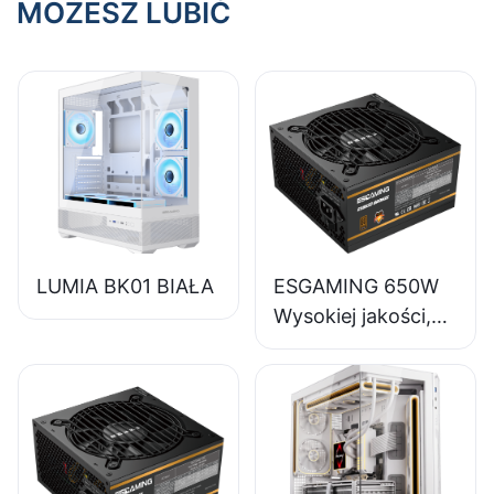
MOŻESZ LUBIĆ
LUMIA BK01 BIAŁA
ESGAMING 650W
Wysokiej jakości,
85% sprawności,
pełnomodułowy
zasilacz do
komputerów
stacjonarnych 80+