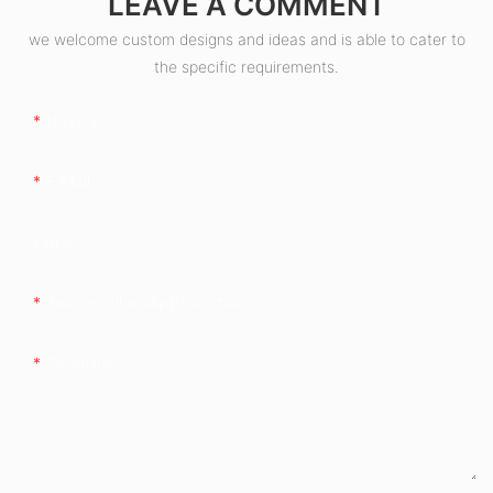
LEAVE A COMMENT
we welcome custom designs and ideas and is able to cater to
the specific requirements.
Nazwa
E-Mail
Firma
Telefon/WhatsApp/WeChat
Zawartość