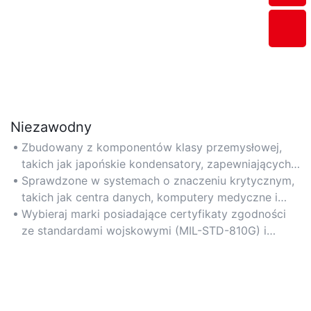
Niezawodny
Zbudowany z komponentów klasy przemysłowej,
takich jak japońskie kondensatory, zapewniających
MTBF (średni czas między awariami) na poziomie
Sprawdzone w systemach o znaczeniu krytycznym,
ponad 100 000 godzin.
takich jak centra danych, komputery medyczne i
platformy do wydobywania kryptowalut.
Wybieraj marki posiadające certyfikaty zgodności
ze standardami wojskowymi (MIL-STD-810G) i
obwody o wielu zabezpieczeniach (OVP/OTP/SCP).