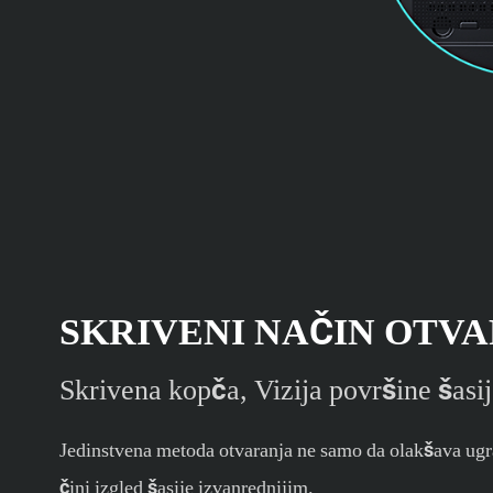
SKRIVENI NAČIN OTV
Skrivena kopča, Vizija površine šasij
Jedinstvena metoda otvaranja ne samo da olakšava ugra
čini izgled šasije izvanrednijim.