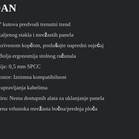
DAN
° kutova predvodi trenutni trend
ljenog stakla i mrežastih panela
skrivenom kopčom, poslušajte napredni osjećaj
 Bolja ergonomija stolnog računala
asije: 0,5 mm SPCC
rostor: Iznimna kompatibilnost
 upravljanja kabelima
iru: Nema dostupnih alata za uklanjanje panela
čena vrhunska mrežasta bočna/prednja ploča