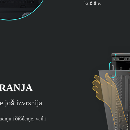
kućište.
ARANJA
e još izvrsnija
dnju i čišćenje, već i