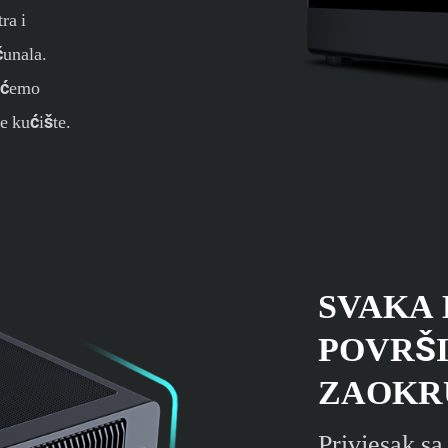
ra i
čunala.
a ćemo
je kućište.
SVAKA
POVRŠ
ZAOKR
Privjesak s