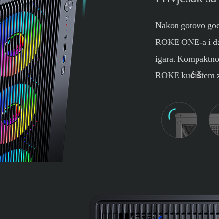
Nakon gotovo godi
ROKE ONE-a i dalj
igara. Kompaktno 
ROKE kućištem za