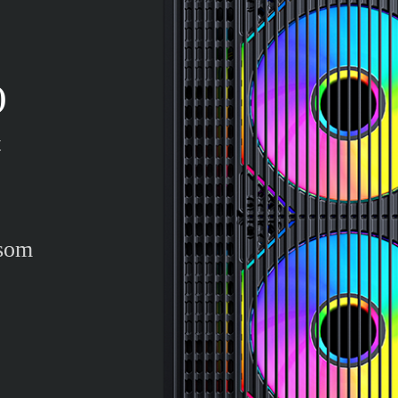
)
t
osom