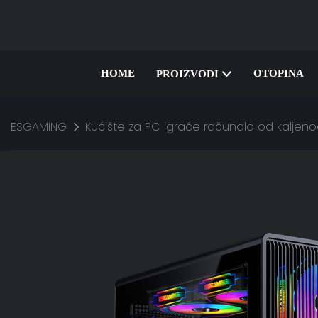
HOME
OTOPINA
PROIZVODI
ESGAMING
Kućište za PC igraće računalo od kaljenog 