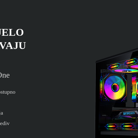
JELO
AVAJU
One
ostupno
ja
rediv