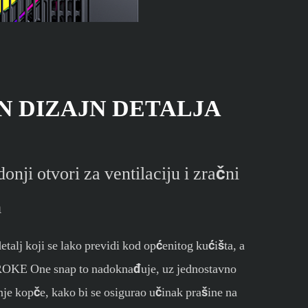
N DIZAJN DETALJA
donji otvori za ventilaciju i zračni
m
 detalj koji se lako previdi kod općenitog kućišta, a
r ROKE One snap to nadoknađuje, uz jednostavno
anje kopče, kako bi se osigurao učinak prašine na