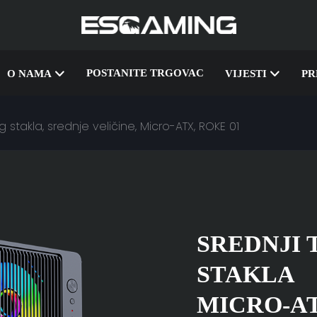
POSTANITE TRGOVAC
O NAMA
VIJESTI
PR
stakla, srednje veličine, Micro-ATX, ROKE 01
SREDNJI 
STAKLA
MICRO-AT