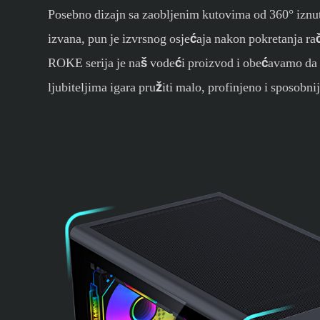
Posebno dizajn sa zaobljenim kutovima od 360° iznut
izvana, pun je izvrsnog osjećaja nakon pokretanja ra
ROKE serija je naš vodeći proizvod i obećavamo d
ljubiteljima igara pružiti malo, profinjeno i sposobni