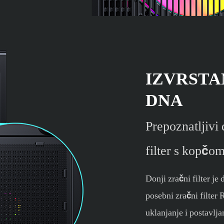
IZVRSTA
DNA
Prepoznatljivi 
filter s kopčo
Donji zračni filter je
posebni zračni filte
uklanjanje i postavlj