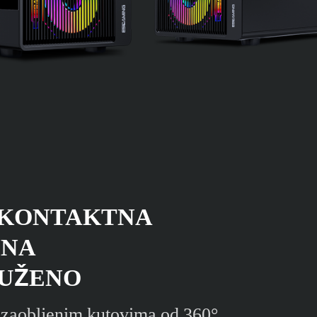
 KONTAKTNA
INA
UŽENO
a zaobljenim kutovima od 360°