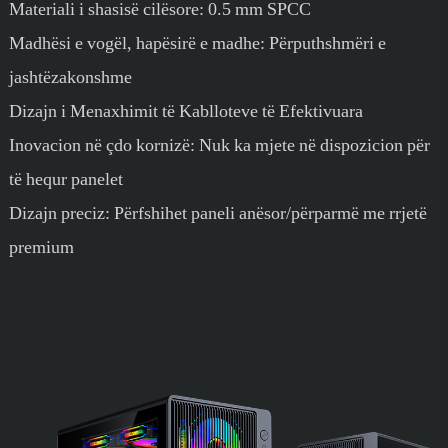
Materiali i shasisë cilësore: 0.5 mm SPCC
Madhësi e vogël, hapësirë ​​e madhe: Përputhshmëri e
jashtëzakonshme
Dizajn i Menaxhimit të Kablloteve të Efektivuara
Inovacion në çdo kornizë: Nuk ka mjete në dispozicion për
të hequr panelet
Dizajn preciz: Përfshihet paneli anësor/përparmë me rrjetë
premium