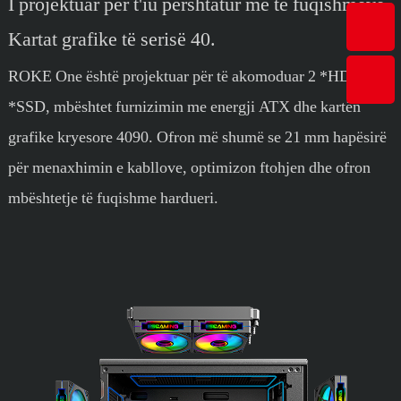
I projektuar për t'iu përshtatur më të fuqishmëve
Kartat grafike të serisë 40.
ROKE One është projektuar për të akomoduar 2 *HDD + 1
*SSD, mbështet furnizimin me energji ATX dhe kartën
grafike kryesore 4090. Ofron më shumë se 21 mm hapësirë ​​
për menaxhimin e kabllove, optimizon ftohjen dhe ofron
mbështetje të fuqishme hardueri.