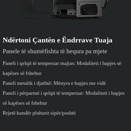
Ndërtoni Çantën e Ëndrrave Tuaja
Panele të shumëfishta të hequra pa mjete
Paneli i qelqit të temperuar majtas: Modaliteti i hapjes së
kapëses së fshehur
Paneli metalik i djathtë: Mënyra e hapjes me vidë
Paneli i përparmë i qelqit të temperuar: Modaliteti i hapjes
së kapëses së fshehur
Rrjetë kundër pluhurit sipër/poshtë