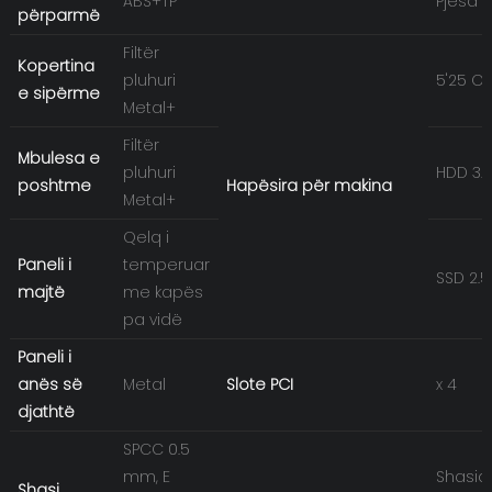
ABS+TP
Pjesa 
përparmë
Filtër
Kopertina
pluhuri
5'25 O
e sipërme
Metal+
Filtër
Mbulesa e
pluhuri
HDD 3.5'
poshtme
Hapësira për makina
Metal+
Qelq i
Paneli i
temperuar
SSD 2.5''
majtë
me kapës
pa vidë
Paneli i
anës së
Metal
Slote PCI
x 4
djathtë
SPCC 0.5
mm, E
Shasia:
Shasi