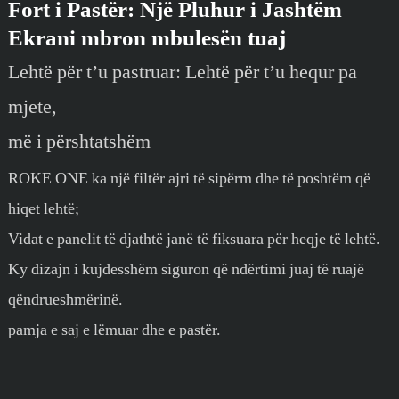
Fort i Pastër: Një Pluhur i Jashtëm
Ekrani mbron mbulesën tuaj
Lehtë për t’u pastruar: Lehtë për t’u hequr pa
mjete,
më i përshtatshëm
ROKE ONE ka një filtër ajri të sipërm dhe të poshtëm që
hiqet lehtë;
Vidat e panelit të djathtë janë të fiksuara për heqje të lehtë.
Ky dizajn i kujdesshëm siguron që ndërtimi juaj të ruajë
qëndrueshmërinë.
pamja e saj e lëmuar dhe e pastër.