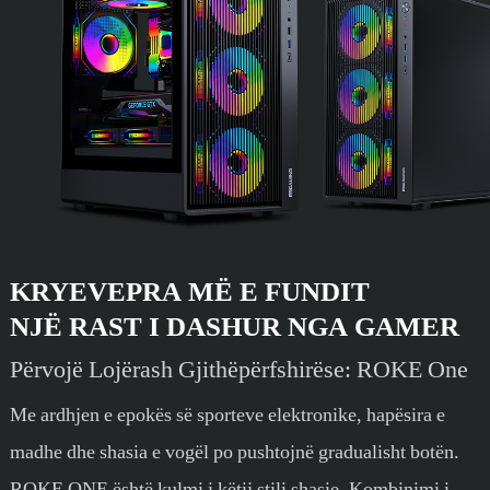
KRYEVEPRA MË E FUNDIT
NJË RAST I DASHUR NGA GAMER
Përvojë Lojërash Gjithëpërfshirëse: ROKE One
Me ardhjen e epokës së sporteve elektronike, hapësira e
madhe dhe shasia e vogël po pushtojnë gradualisht botën.
ROKE ONE është kulmi i këtij stili shasie. Kombinimi i