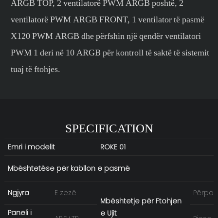
ARGB TOP, 2 ventilatorë PWM ARGB poshtë, 2
ventilatorë PWM ARGB FRONT, 1 ventilator të pasmë
X120 PWM ARGB dhe përfshin një qendër ventilatori
PWM 1 deri në 10 ARGB për kontroll të saktë të sistemit
tuaj të ftohjes.
SPECIFICATION
Emri i modelit
ROKE 01
Mbështetëse për kabllon e pasmë
Ngjyra
E zezë
Përpar
Mbështetje për Ftohjen
Paneli i
e Ujit