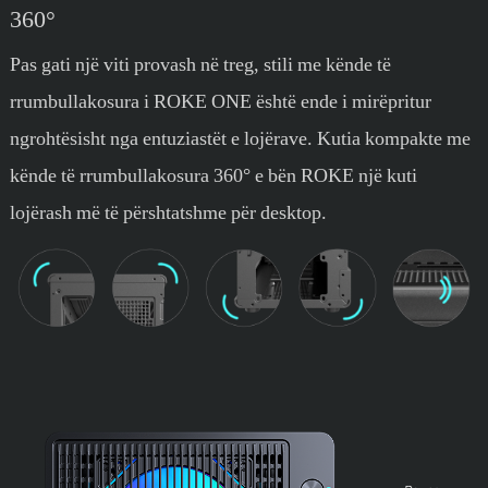
360°
Pas gati një viti provash në treg, stili me kënde të
rrumbullakosura i ROKE ONE është ende i mirëpritur
ngrohtësisht nga entuziastët e lojërave. Kutia kompakte me
kënde të rrumbullakosura 360° e bën ROKE një kuti
lojërash më të përshtatshme për desktop.