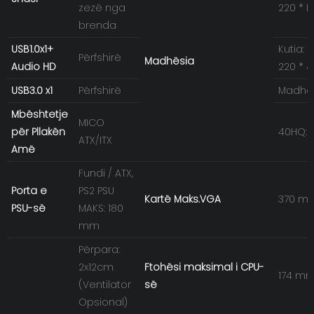
zezë nga
220 * 
brenda
USB1.0x1+
Kutia: 
Përfshirë
Madhësia
Audio HD
220 * 
USB3.0 x1
Përfshirë
Madhës
Mbështetje
MICO
për Pllakën
40HQ:
ATX/ITX
Amë
Fundi / ATX,
Porta e
PS2 PSU
Kartë Maks.VGA
370 m
PSU-së
MAKS: 180
mm
Përpara:
2x12cm
Ftohësi maksimal i CPU-
174 m
(Ventilator
së
Opsional)