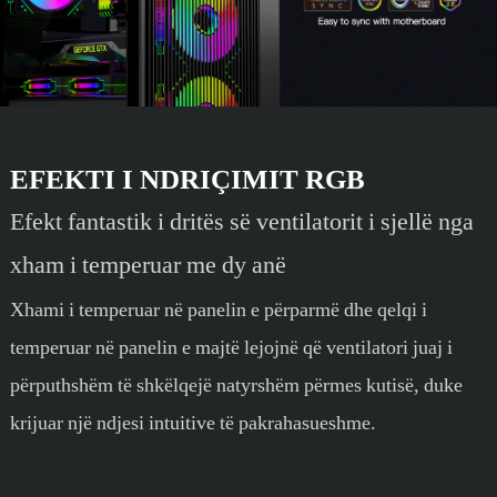
EFEKTI I NDRIÇIMIT RGB
Efekt fantastik i dritës së ventilatorit i sjellë nga
xham i temperuar me dy anë
Xhami i temperuar në panelin e përparmë dhe qelqi i
temperuar në panelin e majtë lejojnë që ventilatori juaj i
përputhshëm të shkëlqejë natyrshëm përmes kutisë, duke
krijuar një ndjesi intuitive të pakrahasueshme.