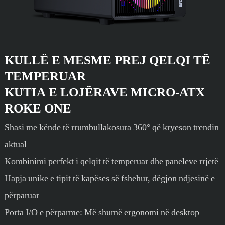
KULLË E MESME PREJ QELQI TË
TEMPERUAR
KUTIA E LOJËRAVE MICRO-ATX
ROKE ONE
Shasi me kënde të rrumbullakosura 360° që kryeson trendin
aktual
Kombinimi perfekt i qelqit të temperuar dhe paneleve rrjetë
Hapja unike e tipit të kapëses së fshehur, dëgjon ndjesinë e
përparuar
Porta I/O e përparme: Më shumë ergonomi në desktop