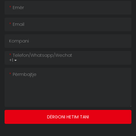
Emër
Email
Kompani
Telefon/whatsapp/wechat
+1
Përmbajtje
DËRGONI HETIM TANI