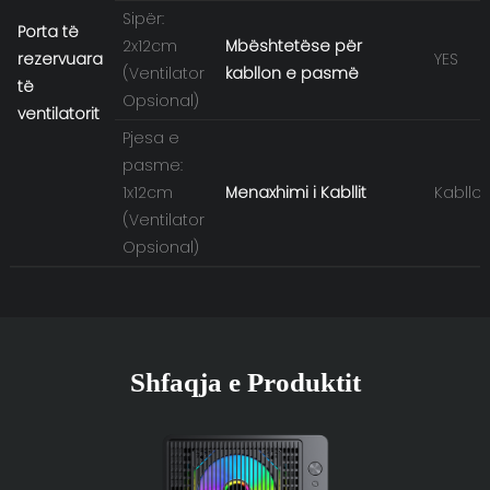
Sipër:
Porta të
2x12cm
Mbështetëse për
rezervuara
YES
(Ventilator
kabllon e pasmë
të
Opsional)
ventilatorit
Pjesa e
pasme:
1x12cm
Menaxhimi i Kabllit
Kabllo
(Ventilator
Opsional)
Shfaqja e Produktit