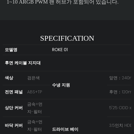
1~10 ARGB PWM 팬 허브가 포함되어 있습니다.
SPECIFICATION
모델명
ROKE 01
후면 케이블 지지대
색상
검은색
앞면：240
수냉 지원
전면 패널
ABS+TP
후면：120m
금속+먼
상단 커버
5'25 ODD x
지-필터
금속+먼
바닥 커버
3.5인치 HDD 
지-필터
드라이브 베이