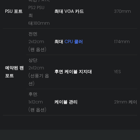
PS2 PSU
PSU 포트
최대 VGA 카드
370mm
최
대:180mm
전면:
2x12cm
최대
CPU 쿨러
174mm
(팬 옵션)
상단:
예약된 팬
2x12cm
후면 케이블 지지대
YES
포트
(선풍기 옵
션)
후면:
1x12cm
케이블 관리
21mm 케이
(팬 옵션)