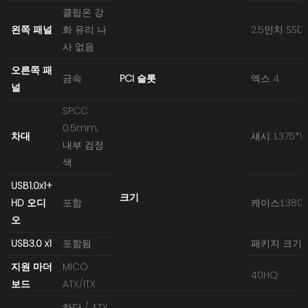
클립온 강
왼쪽 패널
화 유리 나
2.5인치 SSD 
사 없음
오른쪽 패
금속
PCI 슬롯
엑스 4
널
SPCC
0.5mm,
차대
섀시: L375*
내부 검정
색
USB1.0x1+
크기
HD 오디
포함
케이스:L380*
오
USB3.0 x1
포함됨
패키지 크기:
지원 마더
MICO
40HQ:
보드
ATX/ITX
하단 / ATX,