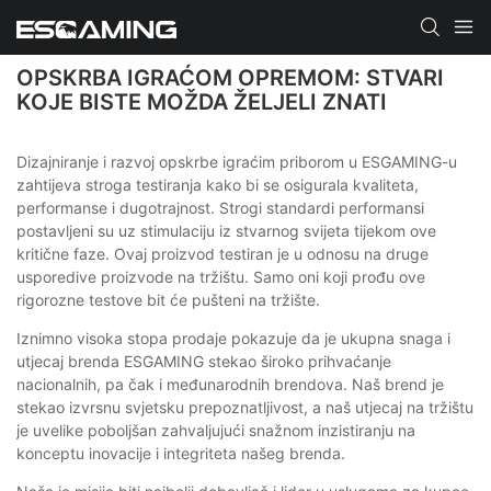
OPSKRBA IGRAĆOM OPREMOM: STVARI
KOJE BISTE MOŽDA ŽELJELI ZNATI
Dizajniranje i razvoj opskrbe igraćim priborom u ESGAMING-u
zahtijeva stroga testiranja kako bi se osigurala kvaliteta,
performanse i dugotrajnost. Strogi standardi performansi
postavljeni su uz stimulaciju iz stvarnog svijeta tijekom ove
kritične faze. Ovaj proizvod testiran je u odnosu na druge
usporedive proizvode na tržištu. Samo oni koji prođu ove
rigorozne testove bit će pušteni na tržište.
Iznimno visoka stopa prodaje pokazuje da je ukupna snaga i
utjecaj brenda ESGAMING stekao široko prihvaćanje
nacionalnih, pa čak i međunarodnih brendova. Naš brend je
stekao izvrsnu svjetsku prepoznatljivost, a naš utjecaj na tržištu
je uvelike poboljšan zahvaljujući snažnom inzistiranju na
konceptu inovacije i integriteta našeg brenda.