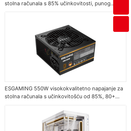
stolna računala s 85% učinkovitosti, punog
modula, 80+ brončano, ESB650W
ESGAMING 550W visokokvalitetno napajanje za
stolna računala s učinkovitošću od 85%, 80+
brončano