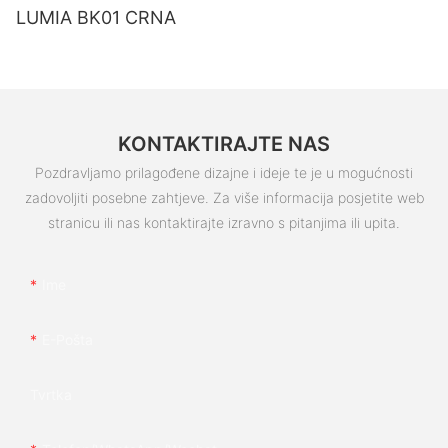
LUMIA BK01 CRNA
KONTAKTIRAJTE NAS
Pozdravljamo prilagođene dizajne i ideje te je u mogućnosti
zadovoljiti posebne zahtjeve. Za više informacija posjetite web
stranicu ili nas kontaktirajte izravno s pitanjima ili upita.
Ime
E-Pošta
Tvrtka