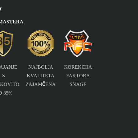
W
 MASTERA
KOREKCIJA
AJANJE
NAJBOLJA
FAKTORA
S
KVALITETA
SNAGE
NKOVITOŠĆU
ZAJAMČENA
D 85%