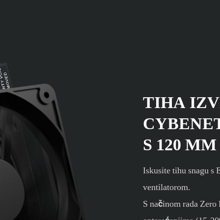
TIHA IZ
CYBENET
S 120 M
Iskusite tihu snagu
ventilatorom.
S načinom rada Zero F