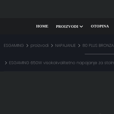
HOME
OTOPINA
PROIZVODI
ESGAMING
proizvodi
NAPAJANJE
80 PLUS BRONZA
ESGAMING 650W visokokvalitetno napajanje za stol