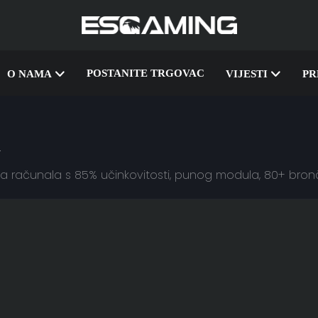
POSTANITE TRGOVAC
O NAMA
VIJESTI
PR
na računala s 85% učinkovitosti, punog modula, 80+ bro