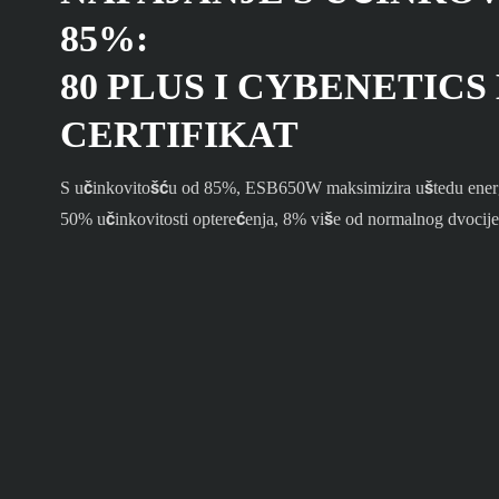
85%:
80 PLUS I CYBENETIC
CERTIFIKAT
S učinkovitošću od 85%, ESB650W maksimizira uštedu energ
50% učinkovitosti opterećenja, 8% više od normalnog dvocij