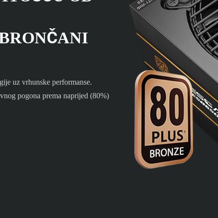
S BRONČANI
ije uz vrhunske performanse.
evnog pogona prema naprijed (80%)