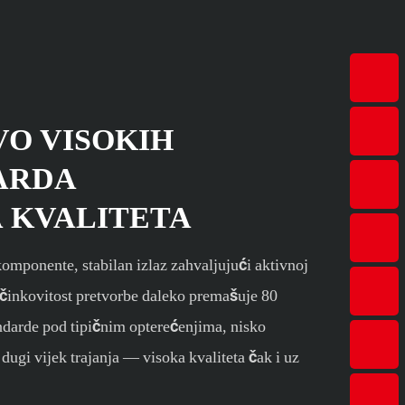
O VISOKIH
ARDA
 KVALITETA
komponente, stabilan izlaz zahvaljujući aktivnoj
učinkovitost pretvorbe daleko premašuje 80
darde pod tipičnim opterećenjima, nisko
i dugi vijek trajanja — visoka kvaliteta čak i uz