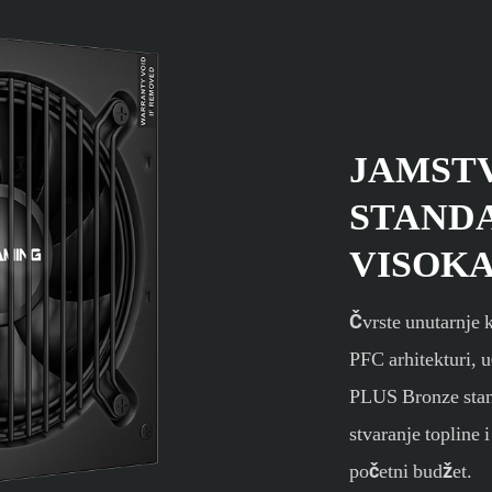
JAMSTV
STAND
VISOKA
Čvrste unutarnje 
PFC arhitekturi, 
PLUS Bronze stan
stvaranje topline 
početni budžet.