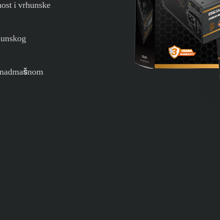
ost i vrhunske
hunskog
 nenadmašnom