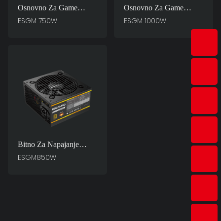
Osnovno Za Game
Osnovno Za Game
Master ESGM 750W PC
Master ESGM 1000W
ESGM 750W
ESGM 1000W
Napajanja
PC Napajanja
Bitno Za Napajanje
Računala Game Master
ESGM850W
ESGM850W