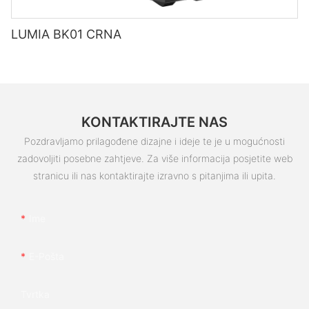
LUMIA BK01 CRNA
KONTAKTIRAJTE NAS
Pozdravljamo prilagođene dizajne i ideje te je u mogućnosti
zadovoljiti posebne zahtjeve. Za više informacija posjetite web
stranicu ili nas kontaktirajte izravno s pitanjima ili upita.
Ime
E-Pošta
Tvrtka