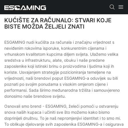
KUĆIŠTE ZA RAČUNALO: STVARI KOJE
BISTE MOŽDA ŽELJELI ZNATI
ESGAMING nudi kućišta za računala i značajnu vrijednost s
neviđenim rokovima isporuke, konkurentnim cijenama i
vrhunskom kvalitetom kupcima diljem svijeta. Ulažemo velika
sredstva u infrastrukturu, alate, obuku i naše predane
zaposlenike koji istinski brinu o proizvodima i ljudima koji ih
koriste. Usvajanjem strategije pozicioniranja temeljene na
vrijednosti, naši brendovi poput ESGAMING-a oduvijek su bili
poznati po svojim ponudama s visokim omjerom cijene i
performansi. Sada širimo međunarodna tržišta i samouvjereno
donosimo naše brendove svijetu.
Osnovali smo brend - ESGAMING, želeći pomoći u ostvarenju
snova naših kupaca i učiniti sve što možemo kako bismo
doprinijeli društvu. To je naš nepromjenjivi identitet i to smo mi.
To oblikuje djelovanje svih zaposlenika ESGAMING-a i osigurava