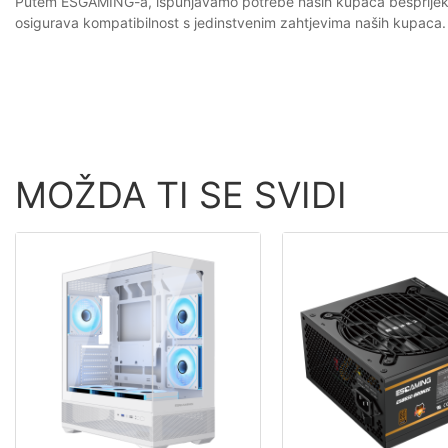
Putem ESGAMING-a, ispunjavamo potrebe naših kupaca besprijekorni
osigurava kompatibilnost s jedinstvenim zahtjevima naših kupaca.
MOŽDA TI SE SVIDI