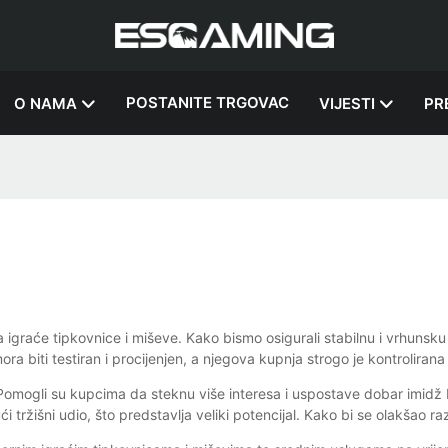
POSTANITE TRGOVAC
O NAMA
VIJESTI
PR
a igraće tipkovnice i miševe. Kako bismo osigurali stabilnu i vrhuns
mora biti testiran i procijenjen, a njegova kupnja strogo je kontrolir
omogli su kupcima da steknu više interesa i uspostave dobar imidž b
tržišni udio, što predstavlja veliki potencijal. Kako bi se olakšao ra