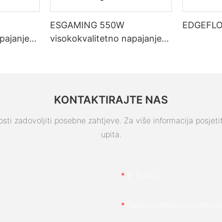
ESGAMING 550W
EDGEFLO
pajanje
visokokvalitetno napajanje
 s 85%
za stolna računala s
g modula,
učinkovitošću od 85%, 80+
B650W
brončano
KONTAKTIRAJTE NAS
ti zadovoljiti posebne zahtjeve. Za više informacija posjetite 
upita.
E-Pošta
Telefon/whatsApp/wech