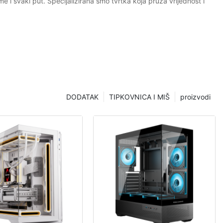
 svaki put. Specijalizirana smo tvrtka koja pruža vrijednost i
DODATAK
TIPKOVNICA I MIŠ
proizvodi