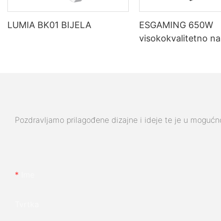
LUMIA BK01 BIJELA
ESGAMING 650W
visokokvalitetno na
za stolna računala
učinkovitosti, puno
80+ brončano, ES
Pozdravljamo prilagođene dizajne i ideje te je u mogućnos
Ime
Tvrtka