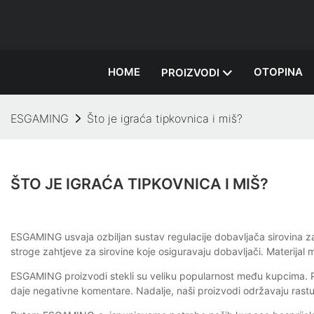
HOME
OTOPINA
PROIZVODI
ESGAMING
Što je igraća tipkovnica i miš?
ŠTO JE IGRAĆA TIPKOVNICA I MIŠ?
ESGAMING usvaja ozbiljan sustav regulacije dobavljača sirovina z
stroge zahtjeve za sirovine koje osiguravaju dobavljači. Materijal 
ESGAMING proizvodi stekli su veliku popularnost među kupcima. P
daje negativne komentare. Nadalje, naši proizvodi održavaju rastući 