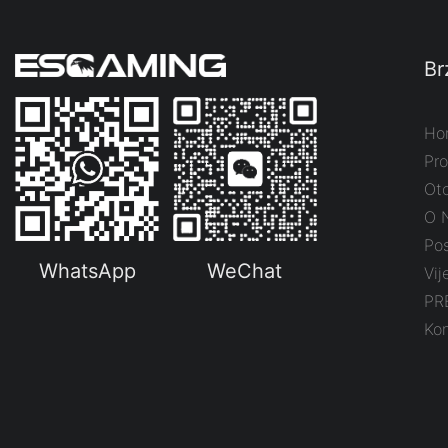
Br
Ho
Pro
Ot
O 
Pos
WhatsApp
WeChat
Vij
PR
Kon