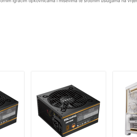
m igraćim tipkovnicama i miševima te srodnim uslugama na vrijeme i