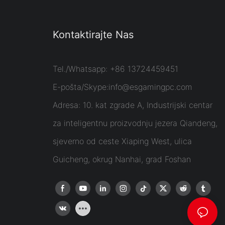
Kontaktirajte Nas
Tel./Whatsapp: +86 13724459451
E-pošta/Skype:
info@esgamingpc.com
Adresa: 10. kat zgrade A, Industrijski centar
za inteligentnu proizvodnju jezera Qiandeng,
sjeverno od ceste Xiaping West, ulica
Guicheng, okrug Nanhai, grad Foshan