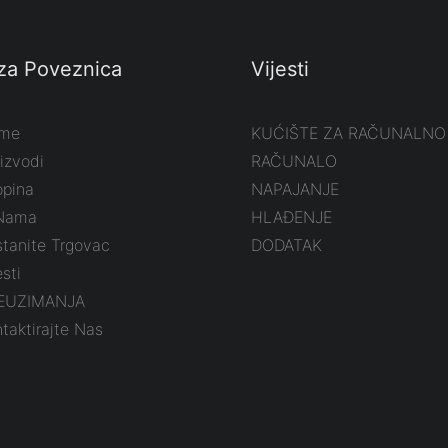
za Poveznica
Vijesti
me
KUĆIŠTE ZA RAČUNALNO
izvodi
RAČUNALO
opina
NAPAJANJE
Nama
HLAĐENJE
tanite Trgovac
DODATAK
esti
EUZIMANJA
taktirajte Nas