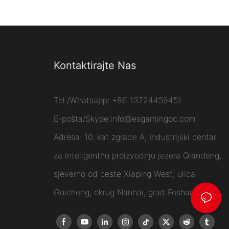
Kontaktirajte Nas
Tel./Whatsapp: +86 13724459451
E-pošta/Skype:
info@esgamingpc.com
Adresa: 10. kat zgrade A, Industrijski centar
za inteligentnu proizvodnju jezera Qiandeng,
sjeverno od ceste Xiaping West, ulica
Guicheng, okrug Nanhai, grad Foshan