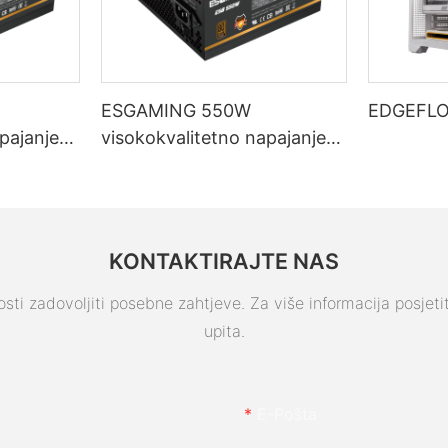
ESGAMING 550W
EDGEFLO
pajanje
visokokvalitetno napajanje
 s 85%
za stolna računala s
g modula,
učinkovitošću od 85%, 80+
B650W
brončano
KONTAKTIRAJTE NAS
ti zadovoljiti posebne zahtjeve. Za više informacija posjetite 
upita.
E-Pošta