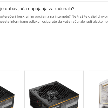
nje dobavljača napajanja za računala?
ih opcija napajanja za vaše računalo. Jedna od najpoznatijih online platformi za pronalaženje dobavljača napajanja za računala je Amazon. S širokim rasponom proizvoda dostupnih od raznih proizvođača, Amazon je popularan izbor za mnoge potrošače koji traže napajanje za svoje računalo. Jedna od ključnih prednosti korištenja Amazona je mogućnost čitanja recenzija i ocjena kupaca, što vam može pomoći da donesete informiranu odluku prije kupnje. Osim toga, Amazon nudi brzu dostavu i korisničko sučelje, što ga čini praktičnom opcijom za one kojima je napajanje brzo potrebno. Još jedna popularna online platforma za pronalaženje dobavljača napajanja za računala je Newegg. Poznat po svom širokom izboru računalnog hardvera i pribora, Newegg je odredište mnogih tehnološki naprednih potrošača. S detaljnim opisima i specifikacijama proizvoda, kao i recenzijama i ocjenama kupaca, Newegg pruža obilje informacija koje će vam pomoći da pronađete savršeno napajanje za svoje računalo. Osim toga, Newegg nudi konkurentne cijene i česte rasprodaje i promocije, što ga čini isplativom opcijom za one s ograničenim budžetom. Za one koji žele kupovati izravno od proizvođača, posjet web stranicama proizvođača napajanja kao što su Corsair, EVGA i Seasonic izvrsna je opcija. Kupnjom od proizvođača možete biti sigurni da dobivate originalan proizvod koji je kompatibilan s vašim specifičnim računalnim sustavom. Nadalje, mnogi proizvođači nude jamstva i usluge korisničke podrške, što vam daje dodatni mir prilikom kupnje. Uz ove popularne online platforme, postoje i specijalizirane web stranice koje se posebno bave računalnim hardverom i priborom. Web stranice poput PCPartPickera i Tom's Hardwarea nude sveobuhvatne vodiče i recenzije koje će vam pomoći da pronađete najbolje napajanje za svoje računalo. Ove web stranice često pružaju detaljne analize i usporedbe različitih opcija napajanja, što vam omogućuje da donesete informiranu odluku na temelju svojih specifičnih potreba i proračuna. Zaključno, kada je riječ o pronalaženju dobavljača napajanja za računala, potrošačima je dostupno nekoliko online platformi. Bez obzira odlučite li se za kupnju na Amazonu, Neweggu ili izravno od proizvođača, važno je uzeti u obzir čimbenike poput recenzija proizvoda, cijena i opcija jamstva prije kupnje. Istraživanjem i usporedbom opcija možete pronaći najbolje napajanje za svoje računalo koje zadovoljava vaše potrebe i uklapa se u vaš proračun. - Značajke i prednosti različitih online platformi Kada je u pitanju pronalaženje dobavljača napajanja za računala, odabrana online platforma može značajno utjecati na jednostavnost i uspjeh vaše pretrage. S mnoštvom dostupnih opcija, može biti teško odlučiti koja je platforma najbolje prilagođena vašim specifičnim potrebama. U ovom članku istražit ćemo značajke i prednosti različitih online platformi kako bismo vam pomogli da odredite najučinkovitiji način pronalaženja dobavljača napajanja za računala. Jedna popularna online platforma za pronalaženje dobavljača napajanja za računala je Alibaba. Ova platforma je poznata po širokom rasponu dobavljača, što je čini izvrsnom opcijom za one koji traže raznolik izbor. S Alibabom možete jednostavno pretraživati ​​proizvođače napajanja i filtrirati rezultate na temelju kriterija kao što su lokacija, vrsta proizvoda i minimalna količina narudžbe. To vam može pomoći da suzite svoje mogućnosti i pronađete dobavljače koji zadovoljavaju vaše specifične zahtjeve. Još jedna online platforma k