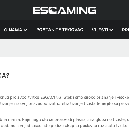
POSTANITE TRGOVAC
O NAMA
VIJESTI
PR
CA?
knuti proizvod tvrtke ESGAMING. Stekli smo široko priznanje i visoke 
ivanje i razvoj te sveobuhvatno istraživanje tržišta temeljito su prove
e marke. Prije nego što se proizvodi plasiraju na globalno tržište,
s dodanom vrijednošću, što podiže ukupne poslovne rezultate tvrtke