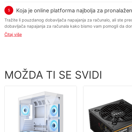
Koja je online platforma najbolja za pronalaže
5
Tražite li pouzdanog dobavljača napajanja za računalo, ali ste preopterećeni beskrajnim opcijama na internetu? Ne tražite dalje! U ovom članku analiziramo najbolje online platforme za pronalaženje dobavljača napajanja za računala kako bismo vam pomogli da donesete informiranu odluku i osigurate da vaše računalo radi glatko i učinkovito. - Uvod u dobavljače napajanja za računala dobavljačima napajanja za računala Kada je riječ o sastavljanju ili nadogradnji računala, jedna od najvažnijih komponenti koju treba uzeti u obzir je jedinica za napajanje (PSU). PSU je odgovoran za osiguravanje potrebne energije svim komponentama računala, osiguravajući nesmetan i učinkovit rad. S rastućom potražnjom za visokoučinkovitim računalima, tržište napajanja za računala eksponencijalno je raslo, što je dovelo do širokog spektra dobavljača i proizvođača koji se bave ovom nišnom industrijom. U ovom članku istražit ćemo najbolje online platforme za pronalaženje dobavljača napajanja za računala, s fokusom na ključne riječi "napajanja za računala, dobavljač napajanja i proizvođač napajanja". Bez obzira jeste li početnik u sastavljanju računala ili iskusni entuzijast koji želi nadograditi svoj sustav, pronalaženje pouzdanog i uglednog dobavljača za vaše potrebe napajanja je ključno. Jedna od najpopularnijih online platformi za nabavu PC napajanja je Alibaba. Alibaba je globalna platforma za e-trgovinu koja povezuje kupce i dobavljače iz cijelog svijeta. S velikom mrežom dobavljača specijaliziranih za PC napajanja, Alibaba nudi širok izbor proizvoda po konkurentnim cijenama. Korisnici mogu pregledavati različite dobavljače, uspoređivati ​​cijene i značajke te naručivati ​​izravno na platformi. Još jedna popularna online platforma za pronalaženje dobavljača napajanja za računala je Amazon. Amazon je jedna od najvećih platformi za e-trgovinu na svijetu, koja nudi širok izbor proizvoda raznih marki i proizvođača. Korisnici mogu jednostavno pretraživati ​​napajanja za računala na Amazonu, čitati recenzije drugih kupaca i birati iz širokog raspona opcija. Uz brzu dostavu i pouzdanu korisničku podršku, Amazon je praktičan izbor za kupnju napajanja za računala putem interneta. Za one koji žele kupovati izravno od proizvođača, web stranice poput Corsaira i EVGA nude širok asortiman visokokvalitetnih PC napajanja. Ove tvrtke poznate su po svojoj predanosti izvrsnosti i inovacijama u području PC hardvera. Kupnjom izravno od proizvođača, kupci mogu uživati ​​u ekskluzivnim ponudama, jamstvu i pristupu najnovijim proizvodima i tehnologijama. Zaključno, pronalazak pravog dobavljača napajanja za računalo ključan je za osiguranje performansi i dugovječnosti vašeg računalnog sustava. Bez obzira odlučite li se za kupnju s online platformi poput Alibabe i Amazona ili izravno od proizvođača poput Corsaira i EVGA-e, važno je istražiti i usporediti opcije prije kupnje. Razumijevanjem svojih zahtjeva za napajanje i odabirom uglednog dobavljača možete izgraditi pouzdan i učinkovit računalni sustav koji zadovoljava vaše potrebe. - Usporedba online platformi za pronalaženje dobavljača napajanja za računala Kada je riječ o pronalaženju dobavljača napajanja za računala, potrošačima su dostupne brojne online platforme. U ovom članku usporedit ćemo neke od najpopularnijih platformi kako bismo utvrdili koja je najbolja za pronalaženje pouzdanih i pristupačn
Čitaj više
MOŽDA TI SE SVIDI