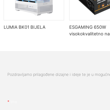
LUMIA BK01 BIJELA
ESGAMING 650W
visokokvalitetno na
za stolna računala
učinkovitosti, puno
80+ brončano, ES
Pozdravljamo prilagođene dizajne i ideje te je u mogućnos
Ime