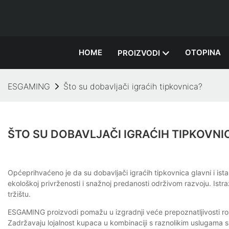
HOME
OTOPINA
PROIZVODI
ESGAMING
Što su dobavljači igraćih tipkovnica?
ŠTO SU DOBAVLJAČI IGRAĆIH TIPKOVNI
Općeprihvaćeno je da su dobavljači igraćih tipkovnica glavni i ista
ekološkoj privrženosti i snažnoj predanosti održivom razvoju. Istraž
tržištu.
ESGAMING proizvodi pomažu u izgradnji veće prepoznatljivosti robn
Zadržavaju lojalnost kupaca u kombinaciji s raznolikim uslugama 