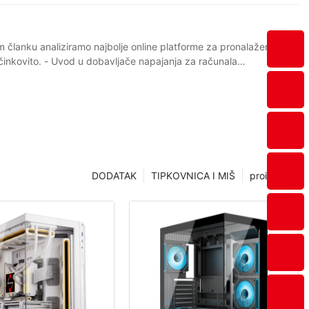
oju vrijedi razmotriti je ThomasNet. Ova platforma usmjerena je na povezivanje kupaca s dobavljačima u industrijskom i proizvodnom sektoru, što je čini izvrsnom opcijom za one koji traže proizvođače napajanja za računala. ThomasNet sadrži sveobuhvatan imenik dobavljača, što olakšava pronalaženje renomiranih proizvođača specijaliziranih za napajanja. Osim toga, ThomasNet nudi resurse kao što su katalozi proizvoda, CAD modeli i stručni izvještaji, koji vam mogu pomoći u donošenju informiranih odluka pri odabiru dobavljača. Za one koji traže jednostavnije i optimiziranije iskustvo korištenja, platforme poput Amazona i eBaya također mogu biti održive opcije za pronalaženje dobavljača napajanja za računala. Ove platforme poznate su po svojim jednostavnim sučeljima i opsežnim popisima proizvoda, što olakšava pronalaženje i kupnju napajanja putem interneta. Osim toga, i Amazon i eBay nude recenzije i ocjene kupaca, što vam može pomoći da procijenite kvalitetu i pouzdanost dobavljača prije kupnje. Osim ovih platformi, web stranice i forumi specifični za industriju također mogu biti vrijedni resursi za pronalaženje dobavljača napajanja za računala. Web stranice poput PowerSupplies.com i PowerSupplyManufacturers.com specijalizirane su za povezivanje kupaca s proizvođačima napajanja, što olakšava pronalaženje uglednih dobavljača u industriji. Osim toga, forumi poput Redditovog r/PCSupplies mogu pružiti vrijedne uvide i preporuke od drugih kupaca i stručnjaka iz industrije. Zaključno, online platforma koju odaberete može uvelike utjecati na vaš uspjeh u pronalaženju dobavljača napajanja za računala. Bez obzira odlučite li se za sveobuhvatnu platformu poput Alibabe ili za jednostavniju opciju poput Amazona, važno je uzeti u obzir značajke i prednosti svake platforme kako biste pronašli najboljeg dobavljača za svoje specifične potrebe. Korištenjem resursa i alata dostupnih na tim platformama možete pojednostaviti pretraživanje i s lakoćom pronaći renomirane proizvođače napajanja za računala. - Savjeti za odabir najboljeg dobavljača napajanja za računala na mreži Kada je u pitanju odabir najboljeg dobavljača napajanja za računala putem interneta, postoji nekoliko važnih čimbenika koje treba uzeti u obzir. S toliko dostupnih opcija na tržištu, može biti teško znati koji će dobavljač pružiti proizvode najbolje kvalitete po najkonkurentnijim cijenama. U ovom članku raspravljat ćemo o nekoliko savjeta za pronalaženje najboljeg dobavljača napajanja za računala putem interneta i istaknuti neke od najboljih platformi za nabavu ovih proizvoda. Jedan od najvažnijih čimbenika koje treba uzeti u obzir pri odabiru dobavljača napajanja za računalo je ugled tvrtke. Tražite dobavljače koji imaju povijest pružanja visokokvalitetnih proizvoda i izvrsne korisničke usluge. Čitanje recenzija i iskustava drugih kupaca može vam pomoći da steknete dojam o dosadašnjim rezultatima i pouzdanosti dobavljača. Još jedna važna stvar koju treba uzeti u obzir je asortiman proizvoda koje nudi dobavljač. Potražite dobavljača koji nudi širok izbor napajanja za računala, uključujući različite snage, oblike i ocjene učinkovitos
DODATAK
TIPKOVNICA I MIŠ
proizvodi