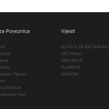
za Poveznica
Vijesti
me
KUĆIŠTE ZA RAČUNALNO
izvodi
RAČUNALO
opina
NAPAJANJE
Nama
HLAĐENJE
tanite Trgovac
DODATAK
esti
EUZIMANJA
taktirajte Nas