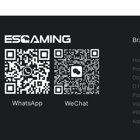
Br
Ho
Pro
Ot
O 
Pos
WhatsApp
WeChat
Vij
PR
Kon