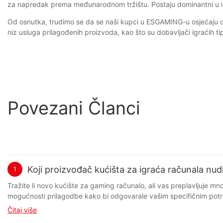
za napredak prema međunarodnom tržištu. Postaju dominantni u ind
Od osnutka, trudimo se da se naši kupci u ESGAMING-u osjećaju dob
niz usluga prilagođenih proizvoda, kao što su dobavljači igraćih ti
Povezani Članci
Koji proizvođač kućišta za igraća računala nud
1
Tražite li novo kućište za gaming računalo, ali vas preplavljuje mnoštvo dostupnih opcija? Ne tražite dalje! U ovom članku istražujemo koji proizvođač kućišta za gaming računala nudi najbolje mogućnosti prilagodbe kako bi odgovarale vašim specifičnim potrebama i preferencijama. Od LED rasvjete do kaljenih staklenih ploča, istražujemo najbolje izbore na tržištu kako bismo vam pomogli da donesete informiranu odluku za svoju sljedeću konfiguraciju. Pridružite nam se dok analiziramo najbolje opcije za vrhunsko iskustvo igranja. - Pregled proizvođača kućišta za igraća računala Kada je u pitanju izrada igraćeg računala, jedna od najvažnijih komponenti koju treba uzeti u obzir je kućište računala. Kućište ne samo da sadrži sve unutarnje komponente, već igra i ključnu ulogu u ukupnoj estetici i funkcionalnosti računala. S toliko proizvođača kućišta za igraća računala na tržištu, odabir pravog može biti otežan, posebno ako su vam mogućnosti prilagodbe glavni prioritet. Pregled proizvođača kućišta za igraće PC-je Postoji nekoliko proizvođača kućišta za igraća računala koji su poznati po tome što nude širok raspon mogućnosti prilagodbe. Neki od najpopularnijih proizvođača uključuju Corsair, NZXT, Thermaltake, Cooler Master i Phanteks. Ovi proizvođači etablirali su se kao lideri u industriji, poznati po svojim visokokvalitetnim proizvodima i inovativnim dizajnima. Corsair je poznati proizvođač kućišta za igraća računala koji nudi razna kućišta dizajnirana za igrače. Njihova kućišta poznata su po elegantnom dizajnu, visokokvalitetnoj izradi i prilagodljivim značajkama. Corsair kućišta često dolaze s bočnim pločama od kaljenog stakla, RGB rasvjetom i sustavima za upravljanje kabelima, što omogućuje jednostavnu prilagodbu i personalizaciju. NZXT je još jedan popularan proizvođač kućišta za igraća računala poznat po svojim jedinstvenim dizajnima i mogućnostima prilagodbe. NZXT kućišta često dolaze s unaprijed instaliranom RGB rasvjetom, podesivom brzinom ventilatora i prilagodljivim opcijama usmjeravanja kabela. Njihova kućišta dizajnirana su ne samo da izgledaju sjajno, već i da pružaju optimalan protok zraka i hlađenje za vaše komponente. Thermaltake je proizvođač kućišta za igraća računala poznat po svojim inovativnim dizajnima i prilagodljivim značajkama. Njihova kućišta često dolaze s ugrađenom podrškom za vodeno hlađenje, modularnim kućištima za pogone i prilagodljivim prednjim pločama. Kućišta Thermaltake dizajnirana su da budu funkcionalna i estetski ugodna, što ih čini popularnim izborom među igračima. Cooler Master je proizvođač kućišta za igraća računala koji je u industriji prisutan već dugi niz godina, poznat po svojim izdržljivim i visokoučinkovitim kućištima. Njihova kućišta često dolaze s prilagodljivim položajima ventilatora, uklonjivim filterima za prašinu i modularnim unutarnjim rasporedom. Kućišta Cooler Master dizajnirana su kako bi igračima pružila fleksibilnost prilagodbe svoje konstrukcije njihovim potrebama. Phanteks je relativno nov u industriji kućišta za igraća računala, ali je brzo stekao ime svojim inovativnim dizajnom i mogućnostima prilagodbe. Njihova kućišta često dolaze s modularnim unutarnjim rasporedom, značajkama instalacije bez alata i unaprijed instaliranom RGB rasvjetom. Phanteks kućišta dizajnirana su da budu svestrana i jednostavna za prilagodbu, što ih čini popularnim izborom među igračima koji traže jedinstvenu konstrukciju. Sveukupno, kada je u pitanju odabir proizvođača kućišta za 
Čitaj više