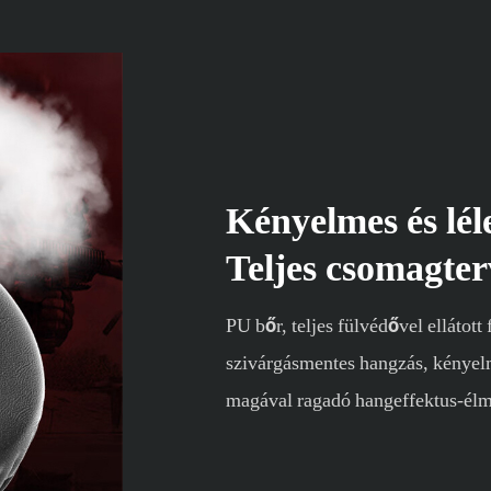
Kényelmes és lél
Teljes csomagter
PU bőr, teljes fülvédővel ellátott
szivárgásmentes hangzás, kényelm
magával ragadó hangeffektus-él