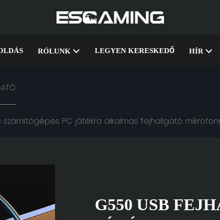
OLDÁS
LEGYEN KERESKEDŐ
RÓLUNK
HÍR
GATÓ
 számítógépes PC játékra alkalmas fejhallgató mikrofon
G550 USB FEJ