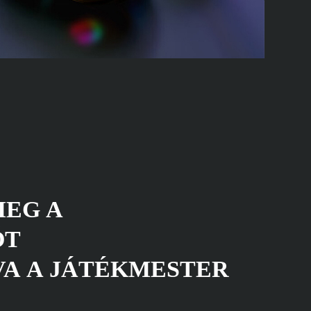
MEG A
ÓT
VA A JÁTÉKMESTER