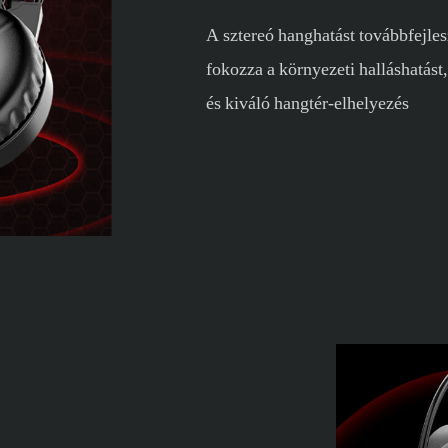
A sztereó hanghatást továbbfejles
fokozza a környezeti halláshatást
és kiváló hangtér-elhelyezés