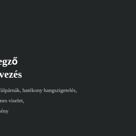
egző
vezés
 fülpárnák, hatékony hangszigetelés,
es viselet,
mény