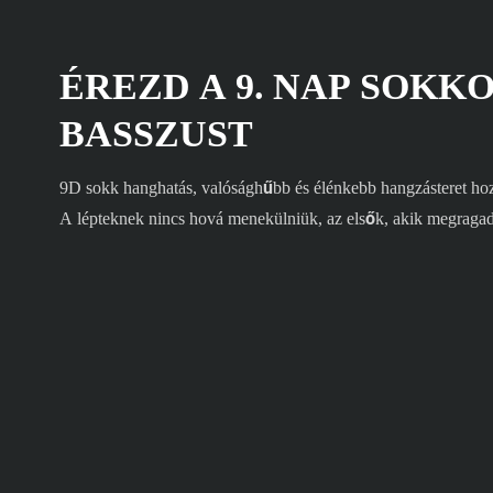
ÉREZD A 9. NAP SOKK
BASSZUST
9D sokk hanghatás, valósághűbb és élénkebb hangzásteret hoz 
A lépteknek nincs hová menekülniük, az elsők, akik megragad