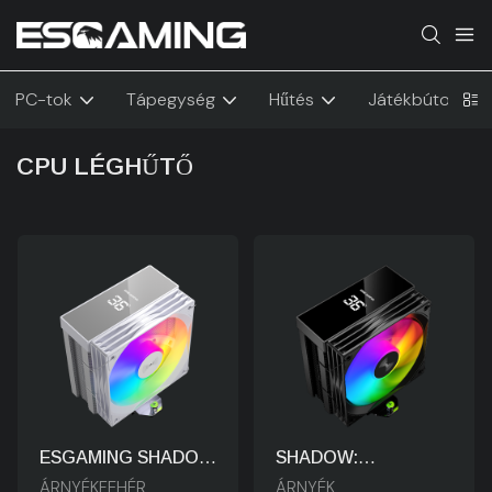
PC-tok
Tápegység
Hűtés
Játékbútorok
CPU LÉGHŰTŐ
ESGAMING SHADOW
SHADOW:
ARGB Léghűtő:
Technológiára
ÁRNYÉKFEHÉR
ÁRNYÉK