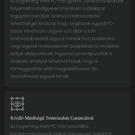
Az Esgaming, mint PC-ház gyártó. Tervezőcsapatunk
folyamatosan figyelemmel kíséri a játékipar
legújabb trendjeit. Számos testreszabási
lehetőséget kínálunk, hogy segítsünk egyedi PC-
házat létrehozni. Legyen szó akár a szín
testreszabásáról, egyedi minták hozzáadásáról
vagy egyedi márkaelemek beépítéséről, mi életre
keltjük elképzeléseit. Ingyenes prototípusokat is
kínálunk, amelyek lehetővé teszik, hogy a
tömeggyártás előtt megtekinthesse és
tesztelhesse egyedi tervét.
Kiváló Minőségű Testreszabás Garanciával
Az Esgaming, mint PC-ház beszállító,
kompromisszumok nélküli minőséget garantál