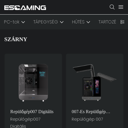
PC-tok
TÁPEGYSÉG
HŰTÉS
TARTOZÉK
SZÁRNY
Repülőgép007 Digitális
007-Es Repülőgép
Szuperautója
Repülőgép007
Repülőgép 007
Számítógépházakból
Digitális