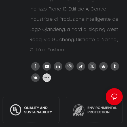
Indirizzo: Piano 10, Edificio A, Centro
Industriale di Produzione Intelligente del
Lago Qiandeng, a nord di Xiaping West
Road, Via Guicheng, Distretto di Nanhai,
Città di Foshan