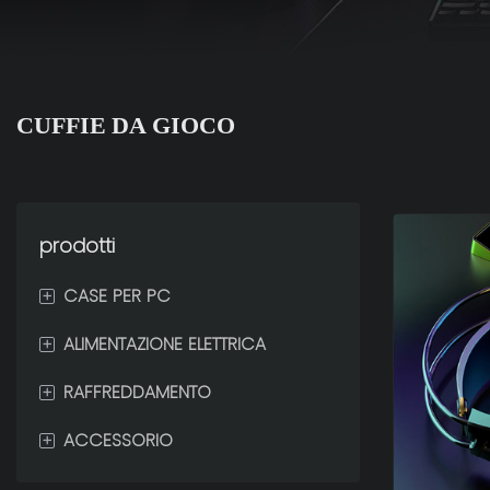
CUFFIE DA GIOCO
prodotti
+
CASE PER PC
+
ALIMENTAZIONE ELETTRICA
ZERO
+
RAFFREDDAMENTO
GELO
80 PLUS GOLD
+
ACCESSORIO
ALA
80 PLUS BRONZO
DISSIPATORE A LIQUIDO PER
CPU
LUMIA
80 PLUS PLATINO
MOBILI DA GAMING