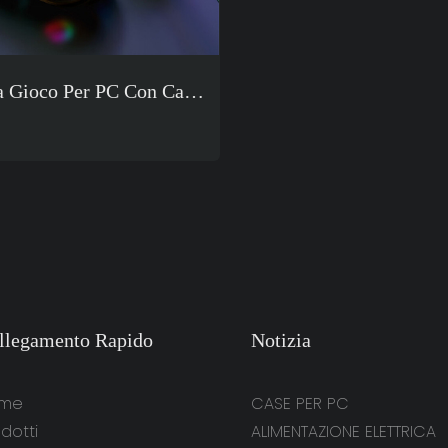
a Gioco Per PC Con Cavo
3,5 Mm, Suono Surround
 Microfono, Factory G550
llegamento Rapido
Notizia
me
CASE PER PC
dotti
ALIMENTAZIONE ELETTRICA