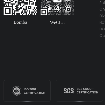
So
Ch
Di
Bomba
WeChat
Not
DO
Co