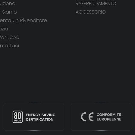
luzione
RAFFREDDAMENTO
i Siamo
ACCESSORIO
venta Un Rivenditore
izia
WNLOAD
ntattaci