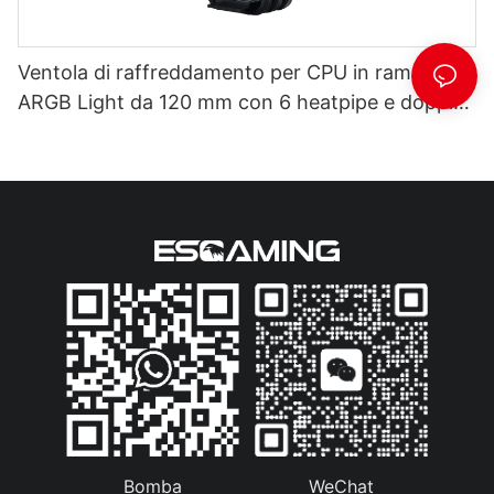
Ventola di raffreddamento per CPU in rame puro
ARGB Light da 120 mm con 6 heatpipe e doppia
ventola da gioco Factory T1-2FS
Bomba
WeChat