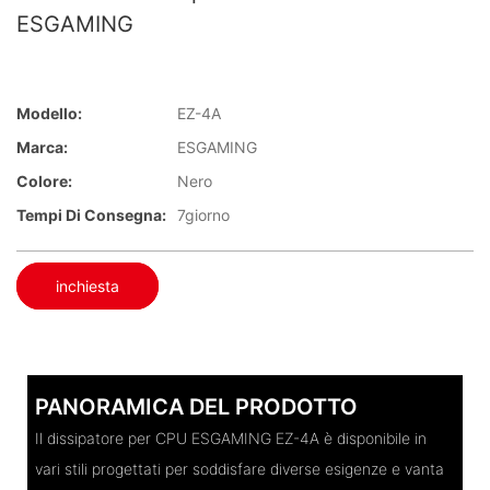
ESGAMING
Modello:
EZ-4A
Marca:
ESGAMING
Colore:
Nero
Tempi Di Consegna:
7giorno
inchiesta
PANORAMICA DEL PRODOTTO
Il dissipatore per CPU ESGAMING EZ-4A è disponibile in
vari stili progettati per soddisfare diverse esigenze e vanta