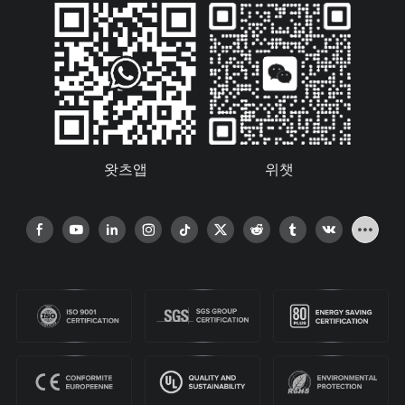
왓츠앱
위챗