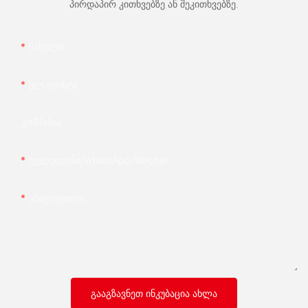
პირდაპირ კითხვებზე ან შეკითხვებზე.
Სახელი
Ელ.ფოსტა
Კომპანია
Ტელეფონი/whatsApp/wechat
Კმაყოფილი
ᲒᲐᲐᲒᲖᲐᲕᲜᲔᲗ ᲘᲜᲙᲣᲑᲐᲪᲘᲐ ᲐᲮᲚᲐ