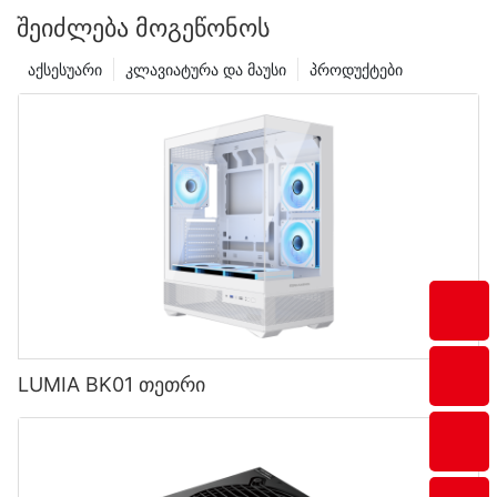
ᲨᲔᲘᲫᲚᲔᲑᲐ ᲛᲝᲒᲔᲬᲝᲜᲝᲡ
აქსესუარი
კლავიატურა და მაუსი
პროდუქტები
LUMIA BK01 თეთრი