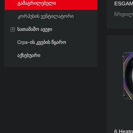
გამაგრილებელი
ESGAM
Ჰაერის
ჩრდილ
კორპუსის ვენტილატორი
Მინიმა
Თვალი
+
სათამაშო ავეჯი
Ეფექტუ
Crps-ის კვების წყარო
სათამაშო მაგიდა
Არჩევა
აქსესუარი
6 Heatp