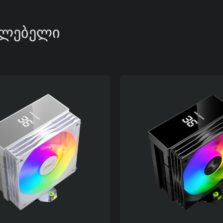
ᲘᲚᲔᲑᲔᲚᲘ