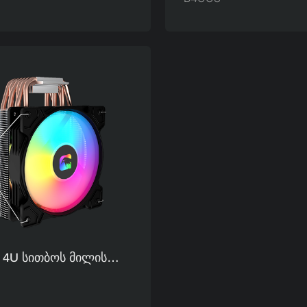
ით 120 Მმ
Გამაგრილებელი - 4
ორის Კორპუსის
Თბომილიანი Რადია
რილებელი Ერთი
Მრავალპლატფორმ
ლატორით EZ-2A
Სათამაშო Ჰაერის
Გამაგრილებელი
 4U Სითბოს Მილის
ნძის Რადიატორი
Სათამაშო