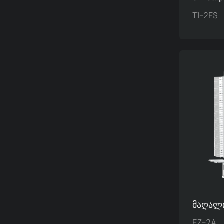
Ვენტილ
T1-2FS
Pure C
Ვენტილ
Მაღალი
Სითბოს
EZ-2A