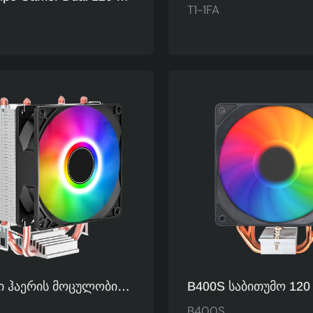
Სინქრონიზაციის 120
T1-1FA
ატორი ARGB Light
Გამაგრილებელი
opper CPU Cooler-Ის
Ვენტილატორი Intel 
ატორი Factory T1-2FS
1FA-Სთვის
 Ჰაერის Მოცულობის 2
B400S Საბითუმო 120
 Მილები Ალუმინის
Ერთკოშკიანი CPU
B400S