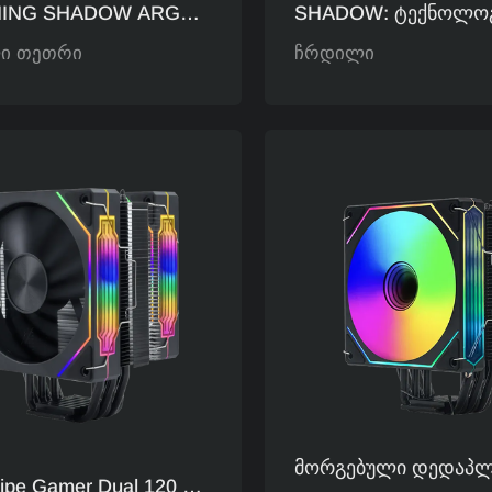
ING SHADOW ARGB
SHADOW: Ტექნოლოგ
 Გამაგრილებელი:
Ორიენტირებული Ჰა
ი თეთრი
ჩრდილი
ლისტური,
Სტილი, Მინიმალისტ
სმომჭრელი Სტილი,
Თვალისმომჭრელი Ს
რი Და Ჩუმი, Გეიმერის
Გამოცდილებაზე
ნი
Ორიენტირებული Სტ
Მორგებული Დედაპლ
ipe Gamer Dual 120 Მმ