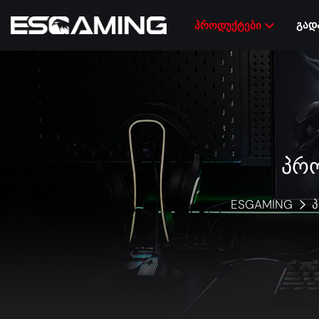
ᲒᲐᲓ
ᲞᲠᲝᲓᲣᲥᲢᲔᲑᲘ
ᲞᲠ
ESGAMING