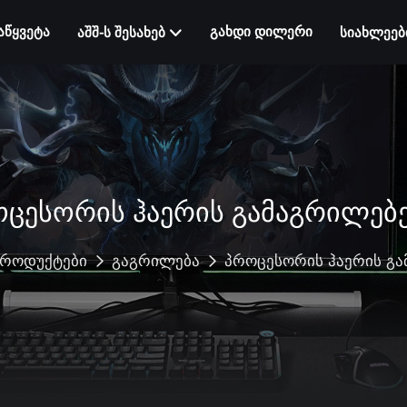
ᲐᲬᲧᲕᲔᲢᲐ
ᲒᲐᲮᲓᲘ ᲓᲘᲚᲔᲠᲘ
ᲐᲨᲨ-Ს ᲨᲔᲡᲐᲮᲔᲑ
ᲡᲘᲐᲮᲚᲔᲔᲑ
ᲝᲪᲔᲡᲝᲠᲘᲡ ᲰᲐᲔᲠᲘᲡ ᲒᲐᲛᲐᲒᲠᲘᲚᲔᲑ
პროდუქტები
გაგრილება
პროცესორის ჰაერის გ