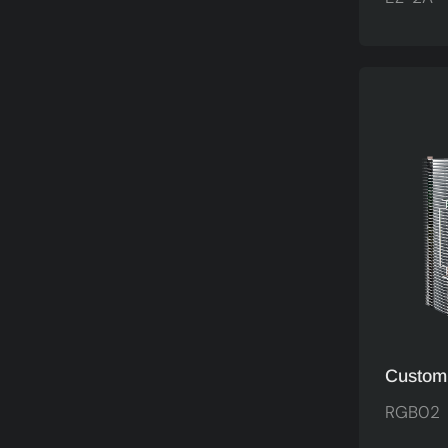
Ფარფლ
Პროცეს
Გამაგ
Ვენტი
Custom
Სპილე
RGB02
ARGB 