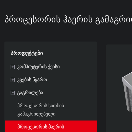
ᲞᲠᲝᲪᲔᲡᲝᲠᲘᲡ ᲰᲐᲔᲠᲘᲡ ᲒᲐᲛᲐᲒᲠ
პროდუქტები
+
კომპიუტერის ქეისი
+
კვების წყარო
ნული
-
გაგრილება
ყინვა
80+ ოქრო
ფრთა
80+ ბრინჯაო
პროცესორის სითხის
გამაგრილებელი
ლუმია
80+ პლატინის
პროცესორის ჰაერის
არსი