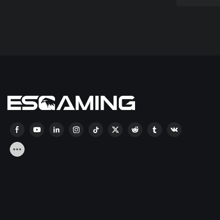
Რადია
120 Მმ
RGB02