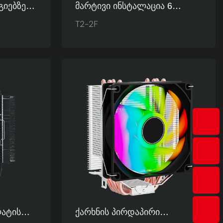
იებზე
Მარტივი Ინსტალაცია 6
რდკორ
Გათბობის Მილი Ორმაგი
T2-2F
ური
Კოშკიანი Argb Კომპიუტერის
ტილი,
Პროცესორის Გაგრილების
Ვენტილატორები
ილი
Მწარმოებლის T2-2F
ატის
Ქარხნის Პირდაპირი