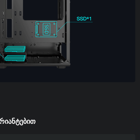
ᲐᲠᲘᲐᲜᲢᲔᲑᲘᲗ