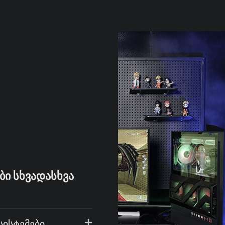
ᲑᲘ ᲡᲮᲕᲐᲓᲐᲡᲮᲕᲐ
ისტემები