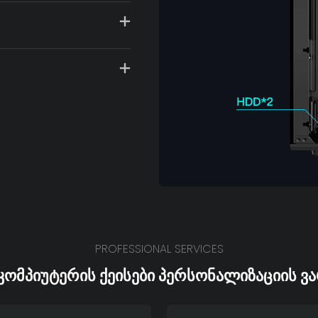
PROFESSIONAL SERVICES
ᲙᲝᲛᲞᲘᲣᲢᲔᲠᲘᲡ ᲥᲔᲘᲡᲔᲑᲘ ᲞᲔᲠᲡᲝᲜᲐᲚᲘᲖᲐᲪᲘᲘᲡ Ვ