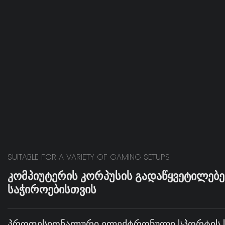
SUITABLE FOR A VARIETY OF GAMING SETUPS
ᲙᲝᲛᲞᲘᲣᲢᲔᲠᲘᲡ ᲙᲝᲠᲞᲣᲡᲘᲡ ᲒᲐᲓᲐᲬᲧᲕᲔᲢᲘᲚᲔᲑᲔ
ᲡᲐᲭᲘᲠᲝᲔᲑᲘᲡᲗᲕᲘᲡ
Პროფესიონალური Ელექტრონული Სპორტის Ს