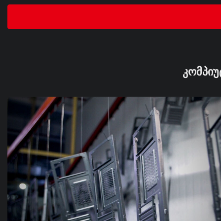
ᲙᲝᲛᲞᲘᲣ