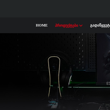
HOME
ᲒᲐᲓᲐᲬᲧᲕᲔᲢ
ᲞᲠᲝᲓᲣᲥᲢᲔᲑᲘ
E