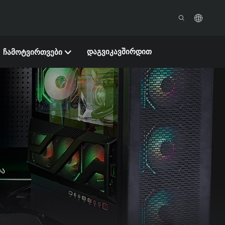
ᲓᲐᲒᲕᲘᲙᲐᲕᲨᲘᲠᲓᲘᲗ
ᲩᲐᲛᲝᲢᲕᲘᲠᲗᲕᲔᲑᲘ
ა