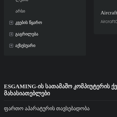
არსი
Aircra
Aircraf
+
კვების წყარო
+
გაგრილება
80+ ოქრო
+
აქსესუარი
80+ ბრინჯაო
პროცესორის სითხის
გამაგრილებელი
80+ პლატინის
სათამაშო ავეჯი
პროცესორის ჰაერის
გამაგრილებელი
კორპუსის ვენტილატორი
ESGAMING-ᲘᲡ ᲡᲐᲗᲐᲛᲐᲨᲝ ᲙᲝᲛᲞᲘᲣᲢᲔᲠᲘᲡ ᲥᲔ
ᲛᲐᲮᲐᲡᲘᲐᲗᲔᲑᲚᲔᲑᲘ
Ფართო Აპარატურის Თავსებადობა