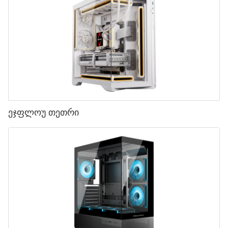
ეჯფლოუ თეთრი