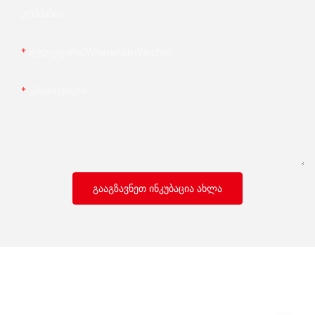
Კომპანია
Ტელეფონი/whatsApp/wechat
Კმაყოფილი
ᲒᲐᲐᲒᲖᲐᲕᲜᲔᲗ ᲘᲜᲙᲣᲑᲐᲪᲘᲐ ᲐᲮᲚᲐ