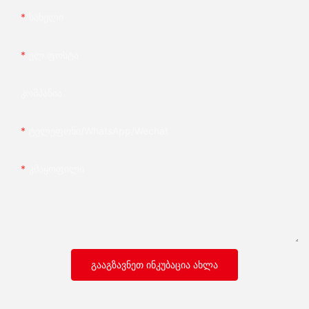
Სახელი
Ელ.ფოსტა
Კომპანია
Ტელეფონი/whatsApp/wechat
Კმაყოფილი
ᲒᲐᲐᲒᲖᲐᲕᲜᲔᲗ ᲘᲜᲙᲣᲑᲐᲪᲘᲐ ᲐᲮᲚᲐ