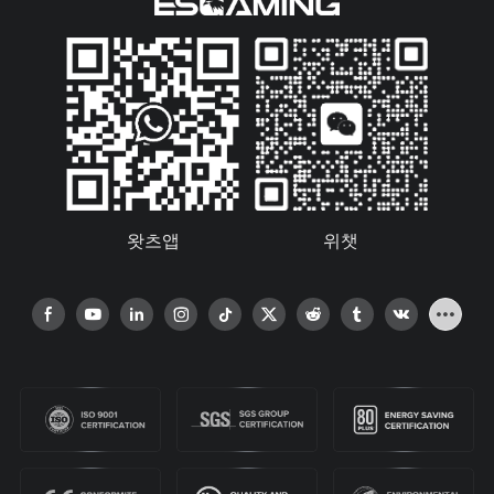
왓츠앱
위챗