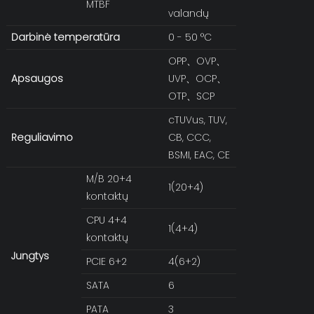
MTBF
valandų
Darbinė temperatūra
0 - 50 °C
OPP、OVP、
Apsaugos
UVP、OCP、
OTP、SCP
cTUVus, TUV,
Reguliavimo
CB, CCC,
BSMI, EAC, CE
M/B 20+4
1(20+4)
kontaktų
CPU 4+4
1(4+4)
kontaktų
Jungtys
PCIE 6+2
4(6+2)
SATA
6
PATA
3