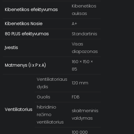
Kibenetikos
Kibenetikos efektyvumas
auksas
Kibenetikos
Nosie
A+
80 PLUS efektyvumas
Standartinis
Visas
Įvestis
diapazonas
160 × 150 ×
Matmenys (I x P x A)
85
Ventiliatoriaus
120 mm
dydis
Guolis
FDB
hibridinio
Ventiliatorius
skaitmeninis
režimo
valdymas
ventiliatorius
100 000