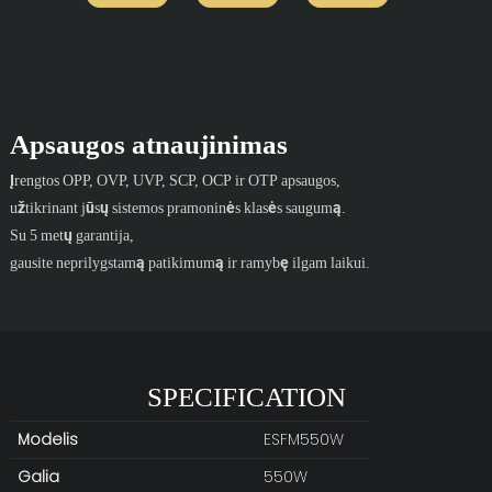
Apsaugos atnaujinimas
Įrengtos OPP, OVP, UVP, SCP, OCP ir OTP apsaugos,
užtikrinant jūsų sistemos pramoninės klasės saugumą.
Su 5 metų garantija,
gausite neprilygstamą patikimumą ir ramybę ilgam laikui.
SPECIFICATION
Modelis
ESFM550W
Galia
550W