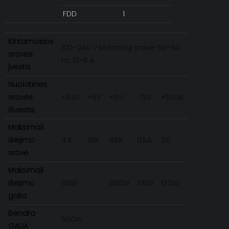
FDD
1
Kintamosios
100–240 V kintamoji srovė, 50–60
srovės
Hz, 12–6 A
įvestis
Nuolatinės
srovės
+3.3V
+5V
+12V
-12V
+5VSB
išvestis
Maksimali
išėjimo
11 A
18A
48A
0.5A
2.0
srovė
Maksimali
išėjimo
95W
450W
3.6W
12.5W
galia
Bendra
550W
GALIA