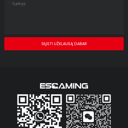
Turinys
SIŲSTI UŽKLAUSĄ DABAR