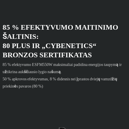
85 % EFEKTYVUMO MAITINIMO
ŠALTINIS:
80 PLUS IR „CYBENETICS“
BRONZOS SERTIFIKATAS
85 % efektyvumo ESFM550W maksimaliai padidina energijos taupymą ir
užtikrina aukščiausio lygio našumą.
50 % apkrovos efektyvumas, 8 % didesnis nei įprastos dviejų vamzdžių
priekinės pavaros (80 %)