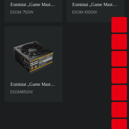
Esminiai „Game Master
Esminiai „Game Master
ESGM“ 750 W
ESGM“ 1000 W
ESGM 750W
ESGM 1000W
Kompiuterio Maitinimo
Kompiuterio Maitinimo
Šaltiniai
Šaltiniai
Esminiai „Game Master
ESGM850W“
ESGM850W
Kompiuterio Maitinimo
Šaltiniai