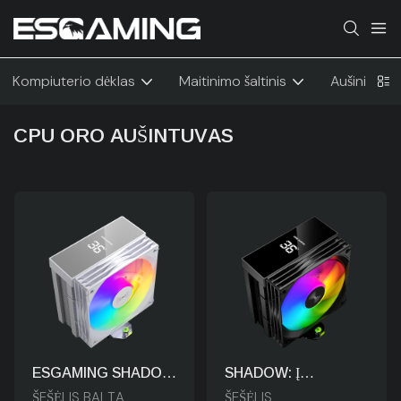
Kompiuterio dėklas
Maitinimo šaltinis
Aušinimas
CPU ORO AUŠINTUVAS
ESGAMING SHADOW
SHADOW: Į
ARGB Oro
Technologijas
ŠEŠĖLIS BALTA
ŠEŠĖLIS