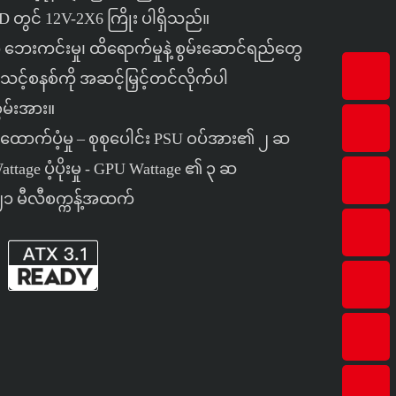
တွင် 12V-2X6 ကြိုး ပါရှိသည်။
ဲ့ ဘေးကင်းမှု၊ ထိရောက်မှုနဲ့ စွမ်းဆောင်ရည်တွေ
ို့။ သင့်စနစ်ကို အဆင့်မြှင့်တင်လိုက်ပါ
ွမ်းအား။
းထောက်ပံ့မှု – စုစုပေါင်း PSU ဝပ်အား၏ ၂ ဆ
ttage ပံ့ပိုးမှု - GPU Wattage ၏ ၃ ဆ
 - ၂၁ မီလီစက္ကန့်အထက်