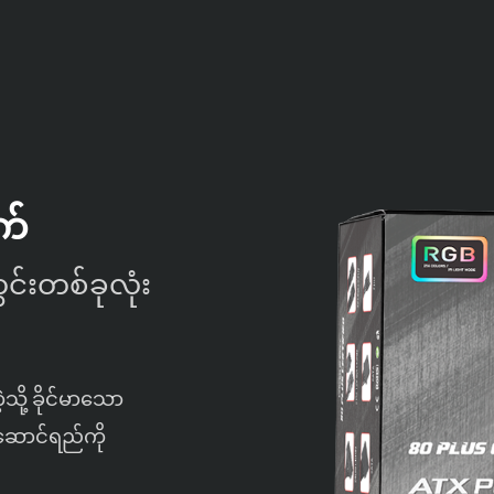
က်
င်းတစ်ခုလုံး
သို့ ခိုင်မာသော
းဆောင်ရည်ကို