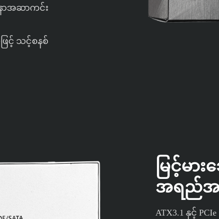
စ်အနာအဆာကင်း
ြင့် သင့်စနစ်
မြင့်မား
အရည်အသ
ATX3.1 နှင့် PCI