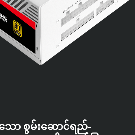
သော စွမ်းဆောင်ရည်-