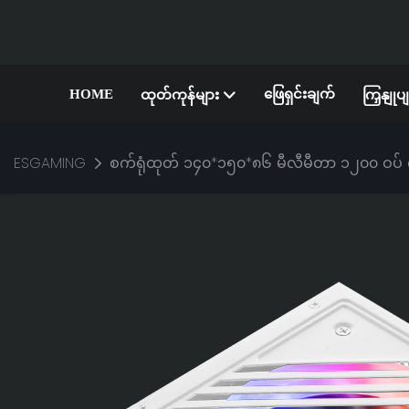
HOME
ဖြေရှင်းချက်
ထုတ်ကုန်များ
ကြှနျုပ
ESGAMING
စက်ရုံထုတ် ၁၄၀*၁၅၀*၈၆ မီလီမီတာ ၁၂၀၀ ဝပ် ၈၀