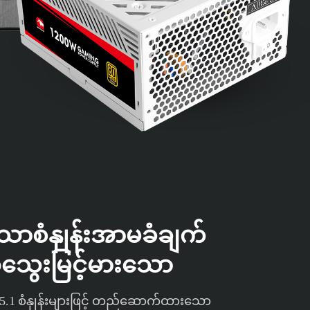
သောစံနှုန်းအာမခံချက်
ွေးမြင့်မားသော
e 5.1 စံနှုန်းများဖြင့် တည်ဆောက်ထားသော