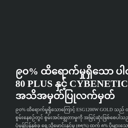
၉၀% ထိရောက်မှုရှိသော ပါဝ
80 PLUS နှင့် CYBENETICS
အသိအမှတ်ပြုလက်မှတ်
၉၀% ထိရောက်မှုရှိသောကြောင့် ESG1200W GOLD သည် ထိ
စွမ်းနေစဉ်တွင် စွမ်းအင်ချွေတာမှုကို အမြင့်ဆုံးဖြစ်စေပါသ
ပုံမှန်ပြွန်နှစ်ခု ရှေ့သို့မောင်းနှင်မှု (၈၅%) ထက် ၈% ပိုမ