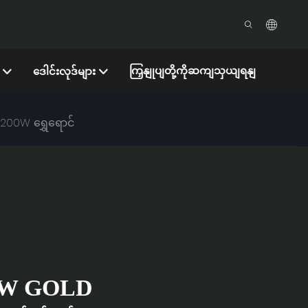
ကြှနျုပျတို့ကိုဆကျသှယျရနျ
ဒေါင်းလုဒ်များ
1200W ရွှေရောင်
0W GOLD