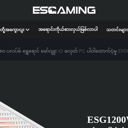
အရောင်းကိုယ်စားလှယ်ဖြစ်လာပါ
ျတို့အကွောငျး
သတင်းများ
 ပလပ်စ် ရွှေရောင် မော်ဂျူး IO ခလုတ် PC ပါဝါထောက်ပံ့မှု ESG
ESG120