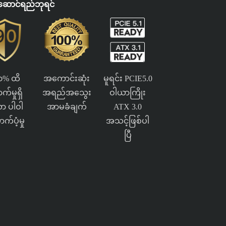
်းဆောင်ရည်ဘုရင်
၀% ထိ
အကောင်းဆုံး
မူရင်း PCIE5.0
က်မှုရှိ
အရည်အသွေး
ဝါယာကြိုး
ာ ပါဝါ
အာမခံချက်
ATX 3.0
က်ပံ့မှု
အသင့်ဖြစ်ပါ
ပြီ