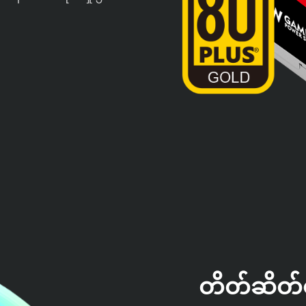
တိတ်ဆိတ်