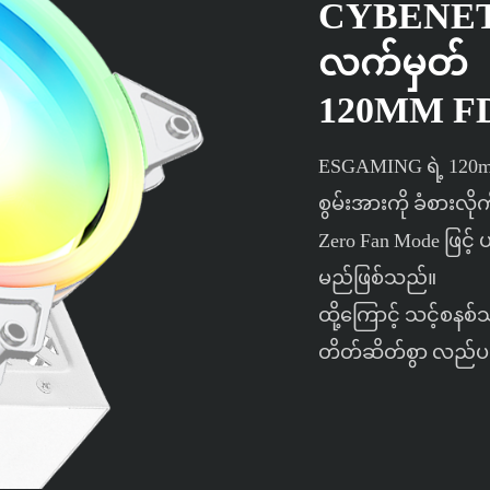
CYBENET
လက်မှတ်
120MM FD
ESGAMING ရဲ့ 120m
စွမ်းအားကို ခံစားလို
Zero Fan Mode ဖြင့
မည်ဖြစ်သည်။
ထို့ကြောင့် သင့်စန
တိတ်ဆိတ်စွာ လည်