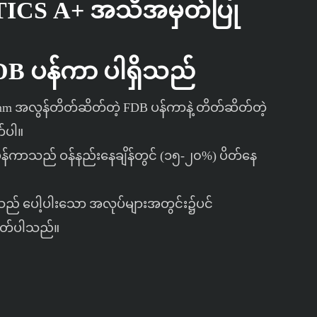
ICS A+ အသိအမှတ်ပြု
B ပန်ကာ ပါရှိသည်
m အလွန်တိတ်ဆိတ်တဲ့ FDB ပန်ကာနဲ့ တိတ်ဆိတ်တဲ့
က်ပါ။
် ပန်ကာသည် ဝန်နည်းနေချိန်တွင် (၁၅-၂၀%) ပိတ်နေ
စ်သည် ပေါ့ပါးသော အလုပ်များအတွင်း၌ပင်
ပတ်ပါသည်။