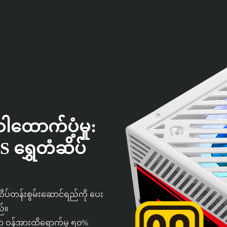
ါထောက်ပံ့မှု:
 ရွှေတံဆိပ်
ပ်တန်းစွမ်းဆောင်ရည်ကို ပေး
ည်။
ျားသော ဝန်အားထိရောက်မှု ၅၀%