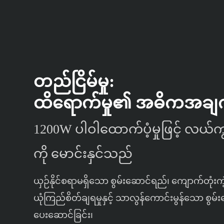
တည်ငြိမ်မှု:
ထိရောက်မှု၏ အဓိကအချ
1200W ပါဝါထောက်ပံ့မှုဖြင့် လယ်ကွ
ကို မောင်းနှင်သည်
ယှဉ်နိုင်စရာမရှိသော စွမ်းဆောင်ရည်၊ ကျောက်တုံးကဲ့
ယုံကြည်စိတ်ချရမှုနှင့် သာလွန်ကောင်းမွန်သော စွမ်
ပေးဆောင်ခြင်း၊