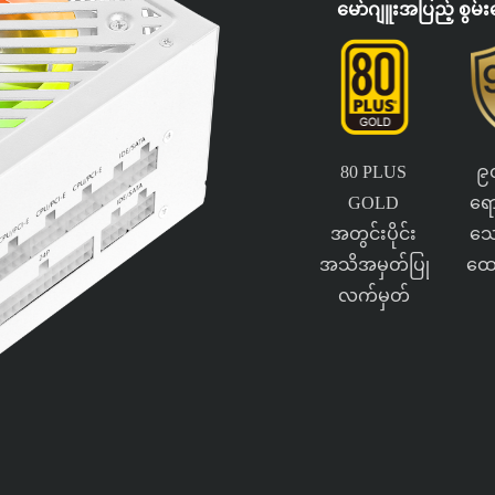
မော်ဂျူးအပြည့် စွမ
80 PLUS
၉
GOLD
ရော
အတွင်းပိုင်း
သေ
အသိအမှတ်ပြု
ထော
လက်မှတ်