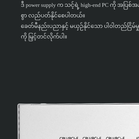
ဒီ power supply က သင့်ရဲ့ high-end PC ကို အပြ
စွာ လည်ပတ်နိုင်စေပါတယ်။
ခေတ်မီနည်းပညာနှင့် မယှဉ်နိုင်သော ပါဝါတည်ငြိမ်မှုဖ
ကို မြှင့်တင်လိုက်ပါ။