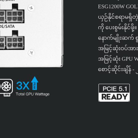
ESG1200W GOLD 
ယှဉ်နိုင်စရာမရှိတ
ကို ပေးစွမ်းနိုင်ဖ
နောက်မျိုးဆက် စ
အမြင့်ဆုံးဝပ်အာ
အမြင့်ဆုံး GPU Wa
စောင့်ဆိုင်းချိန်