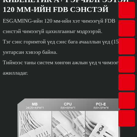
120 ММ-ИЙН FDB СЭНСТЭЙ
ESGAMING-ийн 120 мм-ийн хэт чимээгүй FDB
сэнстэй чимээгүй цахилгааныг мэдрээрэй.
Тэг сэнс горимтой үед сэнс бага ачааллын үед (15-20%)
унтарсан хэвээр байна.
Тиймээс таны систем хөнгөн ажлын үед ч чимээгүй
ажилладаг.