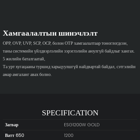
Хамгаалалтын шинэчлэлт
OPP, OVP, UVP, SCP, OCP, болон OTP хамгаалалтаар тоноглогдсон,
таны системийн үйлдвэрлэлийн зэрэглэлийн аюулгүй байдлыг хангах.
5 жилийн баталгаатай,
Та урт хугацааны туршид харьцуулшгүй найдвартай байдал, сэтгэлийн
амар амгаланг авах болно.
SPECIFICATION
Загвар
ESG1200W GOLD
Ватт 650
1200