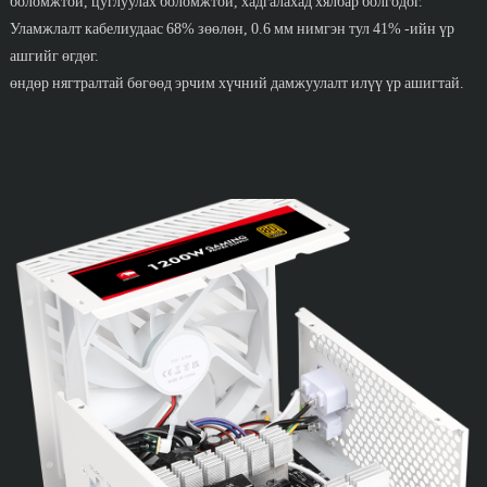
боломжтой, цуглуулах боломжтой, хадгалахад хялбар болгодог.
Уламжлалт кабелиудаас 68% зөөлөн, 0.6 мм нимгэн тул 41% -ийн үр
ашгийг өгдөг.
өндөр нягтралтай бөгөөд эрчим хүчний дамжуулалт илүү үр ашигтай.