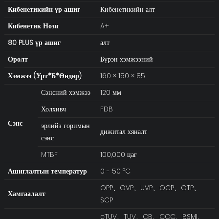
Кибенетикийн үр ашиг
Кибенетикийн алт
Кибенетик
Нози
A+
80 PLUS үр ашиг
алт
Оролт
Бүрэн хэмжээний
Хэмжээ (Урт*Б*Өндөр)
160 × 150 × 85
Сэнсний хэмжээ
120 мм
Холхивч
FDB
Сэнс
эрлийз горимын
дижитал хяналт
сэнс
MTBF
100,000 цаг
Ашиглалтын температур
0 - 50 °C
OPP、OVP、UVP、OCP、OTP、
Хамгаалалт
SCP
cTUV、TUV、CB、CCC、BSMI、