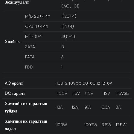
Зохицуулалт
EAC、CE
M/B 20+4Pin
1(20+4)
CPU 4+4Pin
1(4+4)
PCIE 6+2
4(6+2)
Холбогч
SATA
6
PATA
3
FDD
1
AC оролт
100-240Vac 50-60Hz 12-6A
DC гаралт
+3.3V
+5V
+12V
-12V
+5VSB
Хамгийн их гаралтын
12A
12A
91A
0.3A
3A
гүйдэл
Хамгийн их гаралтын
100W
1092W
3.6W
12.5W
чадал