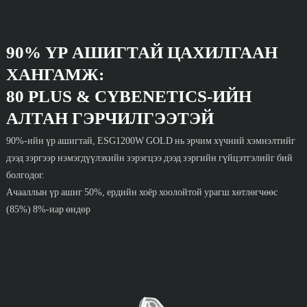
90% ҮР АШИГТАЙ ЦАХИЛГААН
ХАНГАМЖ:
80 PLUS & CYBENETICS-ИЙН
АЛТАН ГЭРЧИЛГЭЭТЭЙ
90%-ийн үр ашигтай, ESG1200W GOLD нь эрчим хүчний хэмнэлтийг
дээд зэргээр нэмэгдүүлэхийн зэрэгцээ дээд зэргийн гүйцэтгэлийг бий
болгодог.
Ачааллын үр ашиг 50%, ердийн хоёр хоолойтой урагш хөтлөгчөөс
(85%) 8%-иар өндөр