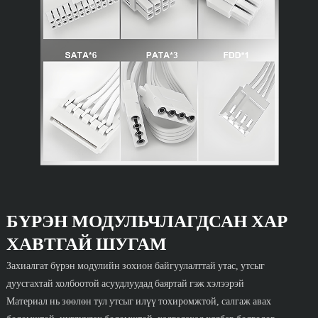
БҮРЭН МОДУЛЬЧЛАГДСАН ХАР
ХАВТГАЙ ШУГАМ
Захиалгат бүрэн модулийн зохион байгуулалттай утас, утсыг
дуусгахтай холбоотой асуудлуудад баяртай гэж хэлээрэй
Материал нь зөөлөн тул утсыг илүү тохиромжтой, салгаж авах