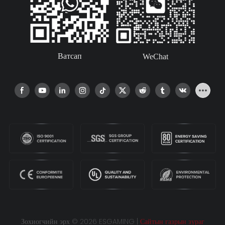
Ватсап
WeChat
Зохиогчийн эрх © 2026 ESGAMING |
Сайтын газрын зураг