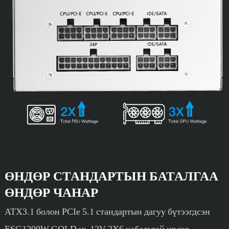
ӨНДӨР СТАНДАРТЫН БАТАЛГАА
ӨНДӨР ЧАНАР
ATX3.1 болон PCIe 5.1 стандартын дагуу бүтээгдсэн
ESG1200W GOLD нь 12V-2X6 кабельтай ирдэг.