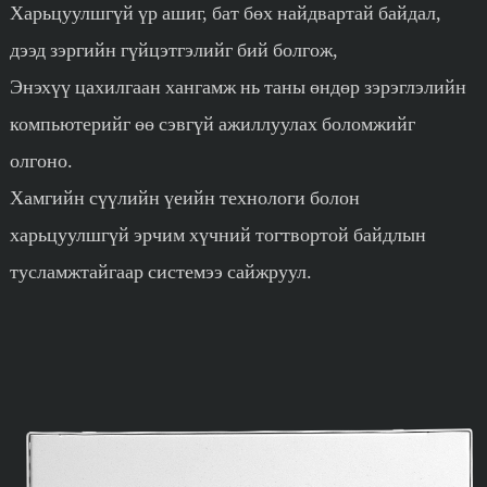
Харьцуулшгүй үр ашиг, бат бөх найдвартай байдал,
дээд зэргийн гүйцэтгэлийг бий болгож,
Энэхүү цахилгаан хангамж нь таны өндөр зэрэглэлийн
компьютерийг өө сэвгүй ажиллуулах боломжийг
олгоно.
Хамгийн сүүлийн үеийн технологи болон
харьцуулшгүй эрчим хүчний тогтвортой байдлын
тусламжтайгаар системээ сайжруул.