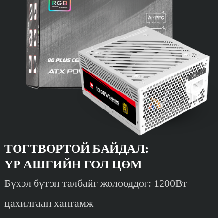
ТОГТВОРТОЙ БАЙДАЛ:
ҮР АШГИЙН ГОЛ ЦӨМ
Бүхэл бүтэн талбайг жолооддог: 1200Вт
цахилгаан хангамж