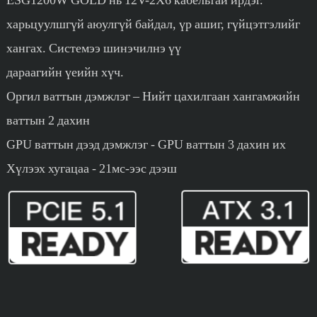
харьцуулшгүй аюулгүй байдал, үр ашиг, гүйцэтгэлийг
хангах. Системээ шинэчилнэ үү
дараагийн үеийн хүч.
Оргил ваттын дэмжлэг – Нийт цахилгаан хангамжийн
ваттын 2 дахин
GPU ваттын дээд дэмжлэг - GPU ваттын 3 дахин их
Хүлээх хугацаа - 21мс-ээс дээш