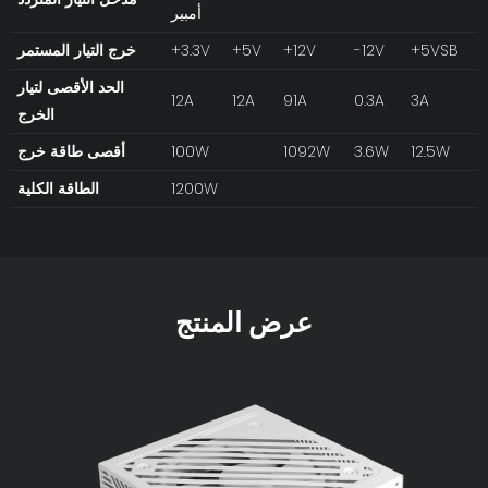
أمبير
+5VSB
-12V
+12V
+5V
+3.3V
خرج التيار المستمر
الحد الأقصى لتيار
12A
12A
91A
0.3A
3A
الخرج
12.5W
3.6W
1092W
100W
أقصى طاقة خرج
1200W
الطاقة الكلية
عرض المنتج