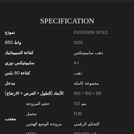
SPECIFICATION
ESG1200W GOLD
نموذج
1200
650 واط
ذهب سايبينيتكس
كفاءة السيبيناتيك
A+
سايبينتيكس
نوزي
ذهب
كفاءة 80 بلس
مجموعة كاملة
مدخل
160 × 150 × 85
الأبعاد (الطول × العرض × الارتفاع)
120 مم
حجم المروحة
FDB
محمل
معجب
التحكم الرقمي
مروحة الوضع الهجين
100,000 ساعة
MTBF