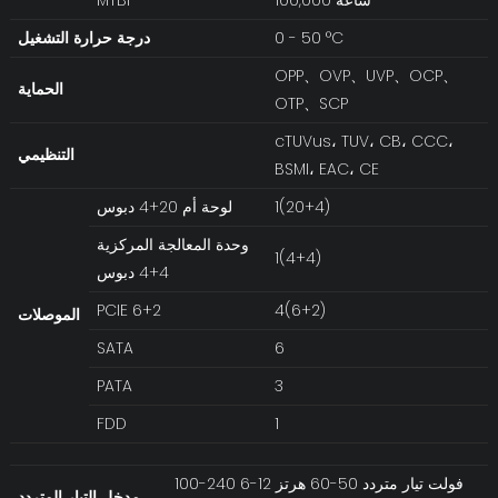
0 - 50 °C
درجة حرارة التشغيل
OPP、OVP、UVP、OCP、
الحماية
OTP、SCP
cTUVus، TUV، CB، CCC،
التنظيمي
BSMI، EAC، CE
1(20+4)
لوحة أم 20+4 دبوس
وحدة المعالجة المركزية
1(4+4)
4+4 دبوس
PCIE 6+2
4(6+2)
الموصلات
SATA
6
PATA
3
FDD
1
100-240 فولت تيار متردد 50-60 هرتز 12-6
مدخل التيار المتردد