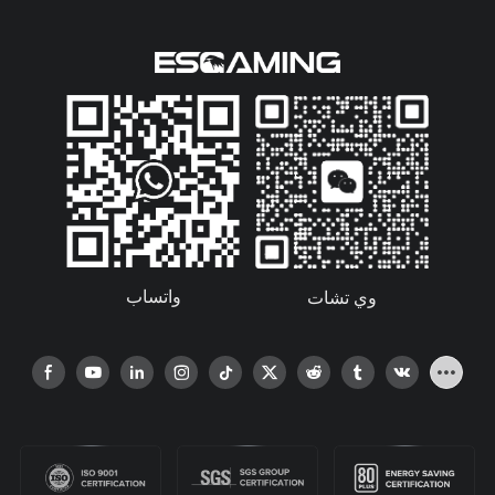
واتساب
وي تشات