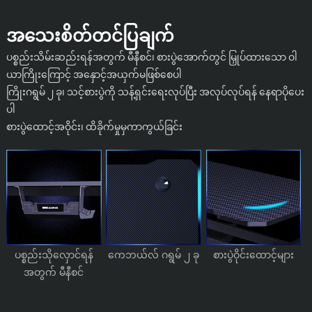
အသေးစိတ်တင်ပြချက်
ပစ္စည်းသိမ်းဆည်းရန်အတွက် မီနီစင်၊ စားပွဲအောက်တွင် မြှုပ်ထားသော ဝါ
ယာကြိုးကြောင့် အနှောင့်အယှက်မဖြစ်စေပါ
ကြိုးဂရွမ် ၂ ခု၊ သင့်စားပွဲကို သန့်ရှင်းရေးလုပ်ပြီး အလုပ်လုပ်ရန် နေရာပိုပေး
ပါ
စားပွဲထောင့်အဝိုင်း၊ ထိခိုက်မှုမှကာကွယ်ခြင်း
ပစ္စည်းသိုလှောင်ရန်
ကေဘယ်လ် ဂရွမ် ၂ ခု
စားပွဲဝိုင်းထောင့်များ
အတွက် မီနီစင်