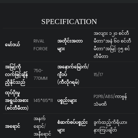
SPECIFICATION
အလျား ၁၂၀ စင်တီ
RIVAL
အတိုင်းအတာ
မီတာ*အနံ ၆၀ စင်တီ
မော်ဒယ်
FORGE
များ
မီတာ*အမြင့် ၇၅ စင်
တီမီတာ
အမြင့်ကို
အနောက်မြောက်/
750-
လက်ဖြင့်ချိန်
ဂျီဝပ်
15/17
770MM
ညှိနိုင်သည်
(ကီလိုဂရမ်)
ထုပ်ပိုးမှု
P2PB/ABS/ကာဗွန်
အရွယ်အစား
145*65*11
ပစ္စည်းများ
သံမဏိ
(စင်တီမီတာ)
အနက်
စံဆက်စပ်ပစ္စည်း
ခွက်ထည့်ကိရိယာ၊
အရောင်
ရောင်/
များ
နားကြပ်ချိတ်
အနီရောင်