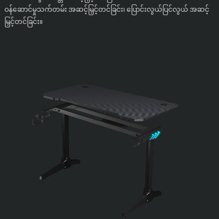
ဝန်ဆောင်မှုသက်တမ်း အဆင့်မြှင့်တင်ခြင်း၊ ပြောင်းလွယ်ပြင်လွယ် အဆင့်
မြှင့်တင်ခြင်း။