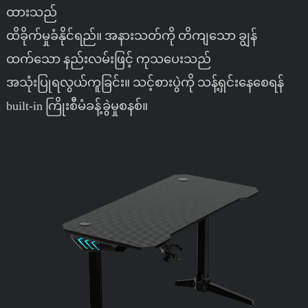
ထားသည်
ထိခိုက်မှုခံနိုင်ရည်။ အနားသတ်ကို တိကျသော ချွန်
ထက်သော နည်းလမ်းဖြင့် ကုသပေးသည်
အသုံးပြုရလွယ်ကူခြင်း။ သင့်စားပွဲကို သန့်ရှင်းနေစေရန်
built-in ကြိုးစီမံခန့်ခွဲမှုစနစ်။