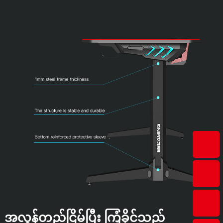
အလွန်တည်ငြိမ်ပြီး ကြံ့ခိုင်သည်