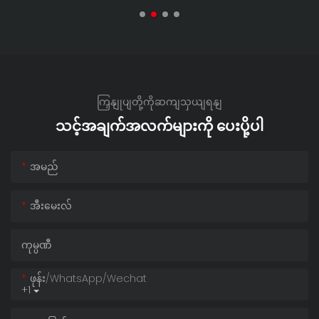
ကြှနျုပျတို့ကိုဆကျသှယျရနျ
သင့်အချက်အလက်များကို ပေးပို့ပါ
အမည်
အီးမေးလ်
ကုမ္ပဏီ
ဖုန်း/whatsApp/wechat
+1