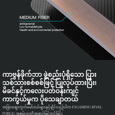
ကာဗွန်ဖိုက်ဘာ ဖွဲ့စည်းပုံရှိသော ပြား
သစ်သားစစ်စစ်ဖြင့် ပြုလုပ်ထားပြီး၊
မိခင်နှင့်ကလေးပတ်ဝန်းကျင်
ကာကွယ်မှုက ပိုသေချာတယ်
အခြားဈေးကွက်မော်ဒယ်များနှင့်နှိုင်းယှဉ်ပါက ESGAMING RIVAL
FORGE၊ အစွမ်းသတ္တိအဆင့်မြှင့်တင်ခြင်း