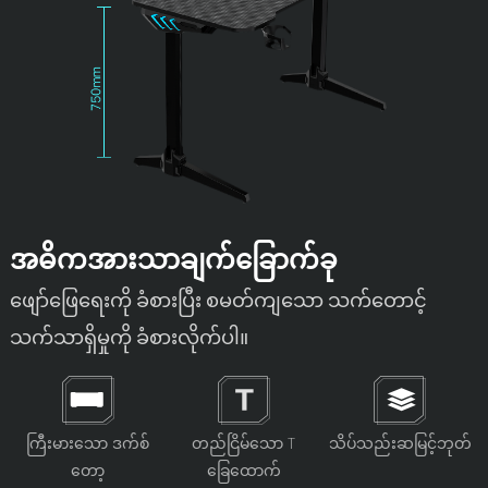
အဓိကအားသာချက်ခြောက်ခု
ဖျော်ဖြေရေးကို ခံစားပြီး စမတ်ကျသော သက်တောင့်
သက်သာရှိမှုကို ခံစားလိုက်ပါ။
ကြီးမားသော ဒက်စ်
တည်ငြိမ်သော T
သိပ်သည်းဆမြင့်ဘုတ်
တော့
ခြေထောက်