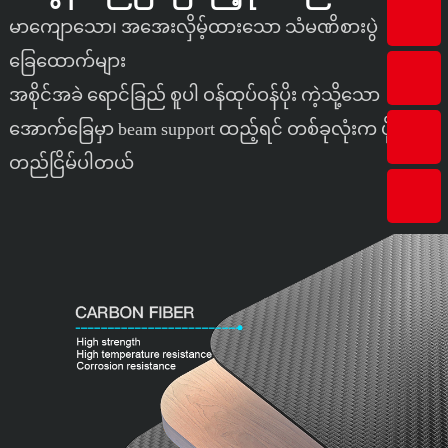
မာကျောသော၊ အအေးလှိမ့်ထားသော သံမဏိစားပွဲ
ခြေထောက်များ
အစိုင်အခဲ ရောင်ခြည် စူပါ ဝန်ထုပ်ဝန်ပိုး ကဲ့သို့သော
အောက်ခြေမှာ beam support ထည့်ရင် တစ်ခုလုံးက ပို
တည်ငြိမ်ပါတယ်