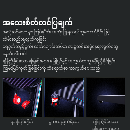
အသေးစိတ်တင်ပြချက်
အသုံးဝင်သော နားကြပ်ချိတ်၊ အသုံးပြုရလွယ်ကူသော ဒီဇိုင်းဖြင့်
သိမ်းဆည်းရလွယ်ကူခြင်း
ရေခွက်ထည့်ခွက်၊ လက်ချောင်းထိပ်မှာ စားပွဲတင်စားပွဲနေရာလွတ်တွေ
ဖန်တီးလိုက်ပါ
ချိန်ညှိနိုင်သော ခြေနင်းများ၊ မြေပြင်နှင့် အလွယ်တကူ ချိန်ညှိနိုင်ခြင်း၊
ကြမ်းပြင်ကုတ်ခြစ်ခြင်းကို ထိရောက်စွာ ကာကွယ်ပေးသည်
နားကြပ်ချိတ်
ခွက်ထည့်ကိရိယာ
ချိန်ညှိနိုင်သော
ခြေထောက်များ