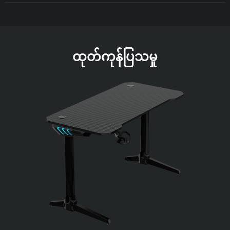
ထုတ်ကုန်ပြသမှု