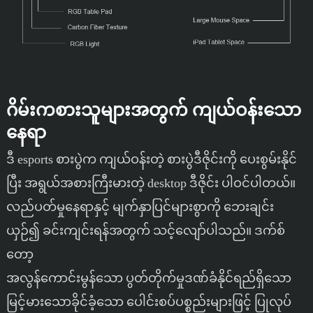
ဂိမ်းကစားသူများအတွက် ကျယ်ဝန်းသော
နေရာ
ဒီ esports စားပွဲက ကျယ်ဝန်းတဲ့ စားပွဲဒီဇိုင်းကို ပေးစွမ်းနိုင်
ပြီး အရွယ်အစားကြီးမားတဲ့ desktop ဒီဇိုင်း ပါဝင်ပါတယ်။
လည်ပတ်မှုနေရာနှင့် မျက်နှာပြင်များစွာကို ဘေးချင်း
ယှဉ်၍ ခင်းကျင်းရန်အတွက် သင့်လျော်ပါသည်။ ဒက်စ်
တော့
အလွန်ကောင်းမွန်သော ပွတ်တိုက်မှုဒဏ်ခံနိုင်ရည်ရှိသော
မြင့်မားသောခိုင်ခံ့သော ပေါင်းစပ်ပစ္စည်းများဖြင့် ပြုလုပ်