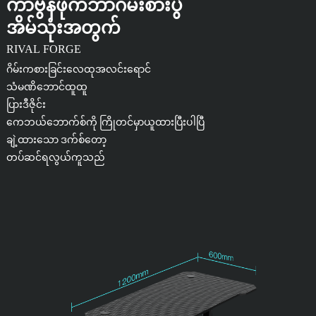
ကာဗွန်ဖိုက်ဘာဂိမ်းစားပွဲ
အိမ်သုံးအတွက်
RIVAL FORGE
ဂိမ်းကစားခြင်းလေထုအလင်းရောင်
သံမဏိဘောင်ထူထူ
ပြားဒီဇိုင်း
ကေဘယ်ဘောက်စ်ကို ကြိုတင်မှာယူထားပြီးပါပြီ
ချဲ့ထားသော ဒက်စ်တော့
တပ်ဆင်ရလွယ်ကူသည်