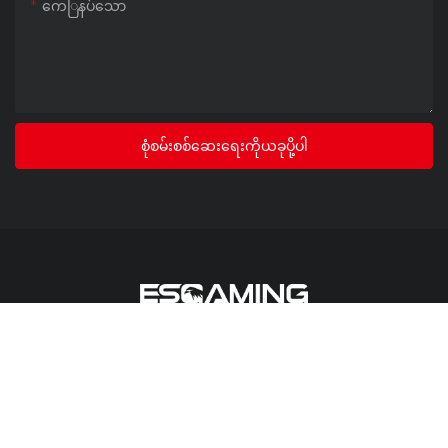
ကေြနပ်သော
စုံစမ်းစစ်ဆေးရေးကိုယခုပို့ပါ