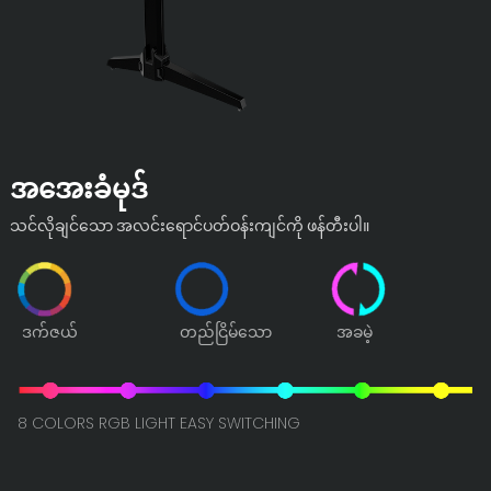
အအေးခံမုဒ်
သင်လိုချင်သော အလင်းရောင်ပတ်ဝန်းကျင်ကို ဖန်တီးပါ။
ဒက်ဇယ်
တည်ငြိမ်သော
အခမဲ့
8 COLORS RGB LIGHT EASY SWITCHING