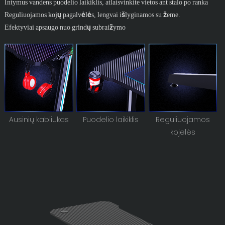
Intymus vandens puodelio laikiklis, atlaisvinkite vietos ant stalo po ranka
Reguliuojamos kojų pagalvėlės, lengvai išlyginamos su žeme.
Efektyviai apsaugo nuo grindų subraižymo
Ausinių kabliukas
Puodelio laikiklis
Reguliuojamos
kojelės