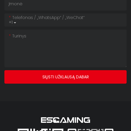
Įmonė
Telefonas / „WhatsApp“ / „WeChat“
+1
Turinys
SIŲSTI UŽKLAUSĄ DABAR