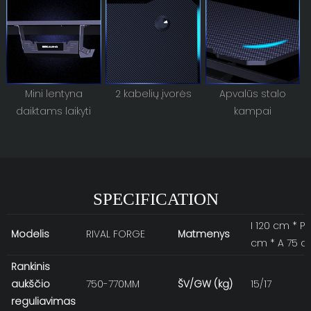
Mini lentyna
2 kabelių įvorės
Apvalūs stalo
daiktams laikyti
kampai
SPECIFICATION
I 120 cm * P
Modelis
RIVAL FORGE
Matmenys
cm * A 75 
Rankinis
aukščio
750-770MM
ŠV/GW (kg)
15/17
reguliavimas