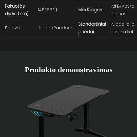
Pakuotės
P2PB/ABS/an
145*65*11
Medžiagos
dydis (cm)
plienas
Standartiniai
Puodelio laiki
Spalva
Juoda/Raudona
priedai
ausinių kabl
Produkto demonstravimas