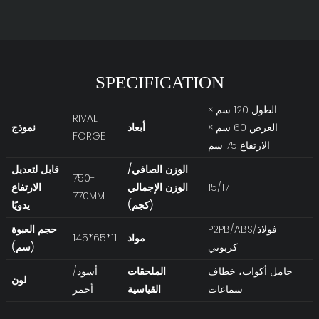
SPECIFICATION
الطول 120 سم ×
RIVAL
العرض 60 سم ×
أبعاد
نموذج
FORGE
الارتفاع 75 سم
الوزن الصافي/
قابل لتعديل
750-
15/17
الوزن الإجمالي
الارتفاع
770MM
(كجم)
يدويًا
P2PB/ABS/فولاذ
حجم العبوة
مواد
145*65*11
كربوني
(سم)
حامل أكواب، خطاف
الملحقات
أسود/
لون
سماعات
القياسية
أحمر