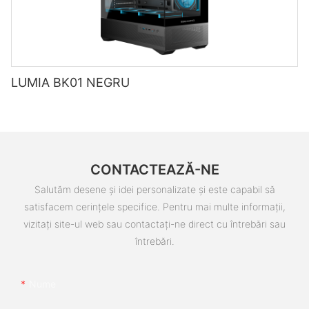
LUMIA BK01 NEGRU
CONTACTEAZĂ-NE
Salutăm desene și idei personalizate și este capabil să
satisfacem cerințele specifice. Pentru mai multe informații,
vizitați site-ul web sau contactați-ne direct cu întrebări sau
întrebări.
Nume