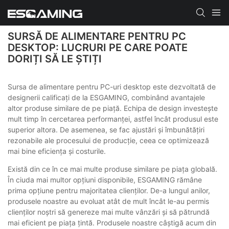
SURSĂ DE ALIMENTARE PENTRU PC
DESKTOP: LUCRURI PE CARE POATE
DORIȚI SĂ LE ȘTIȚI
Sursa de alimentare pentru PC-uri desktop este dezvoltată de
designerii calificați de la ESGAMING, combinând avantajele
altor produse similare de pe piață. Echipa de design investește
mult timp în cercetarea performanței, astfel încât produsul este
superior altora. De asemenea, se fac ajustări și îmbunătățiri
rezonabile ale procesului de producție, ceea ce optimizează
mai bine eficiența și costurile.
Există din ce în ce mai multe produse similare pe piața globală.
În ciuda mai multor opțiuni disponibile, ESGAMING rămâne
prima opțiune pentru majoritatea clienților. De-a lungul anilor,
produsele noastre au evoluat atât de mult încât le-au permis
clienților noștri să genereze mai multe vânzări și să pătrundă
mai eficient pe piața țintă. Produsele noastre câștigă acum din