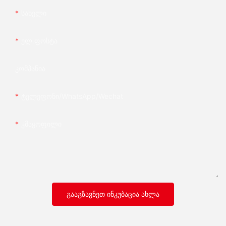
Სახელი
Ელ.ფოსტა
Კომპანია
Ტელეფონი/whatsApp/wechat
Კმაყოფილი
ᲒᲐᲐᲒᲖᲐᲕᲜᲔᲗ ᲘᲜᲙᲣᲑᲐᲪᲘᲐ ᲐᲮᲚᲐ