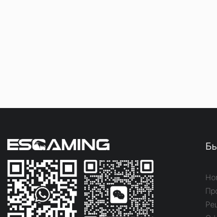
Бы
Ho
Пр
Ре