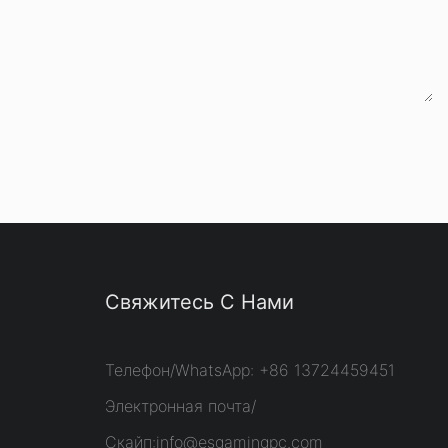
Свяжитесь С Нами
Телефон/WhatsApp: +86 13724459451
Электронная почта/
Скайп:
info@esgamingpc.com