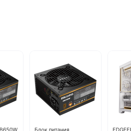
SB650W
Блок питания
EDGEF