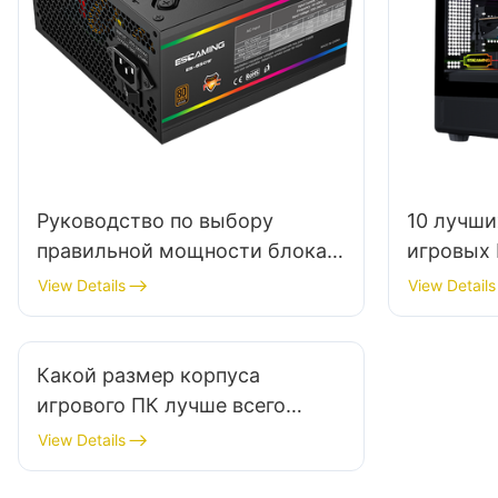
Руководство по выбору
10 лучши
правильной мощности блока
игровых 
питания для вашего ПК
раскройт
View Details
View Details
своего П
Какой размер корпуса
игрового ПК лучше всего
подойдет для разных
View Details
видеокарт?