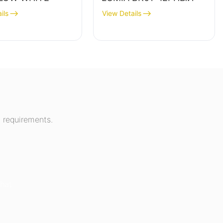
ils
View Details
 requirements.
hat