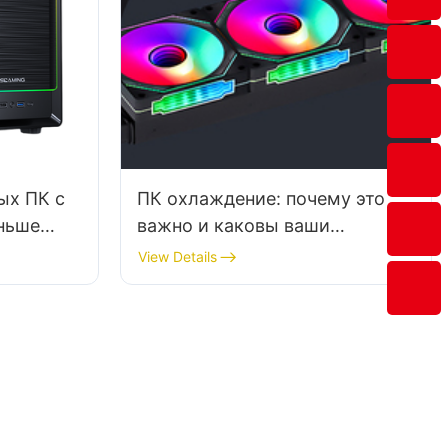
ых ПК с
ПК охлаждение: почему это
ньше
важно и каковы ваши
варианты
View Details