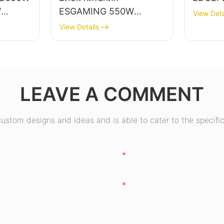
W
ESGAMING 550W
View Deta
ва,
высокого качества,
View Details
КПД 85%, класс
й,
защиты 80+ Bronze,
, для
для настольных ПК,
ESB550W
LEAVE A COMMENT
stom designs and ideas and is able to cater to the specific
Электронная Почта
Телефон/WhatsApp/WeC