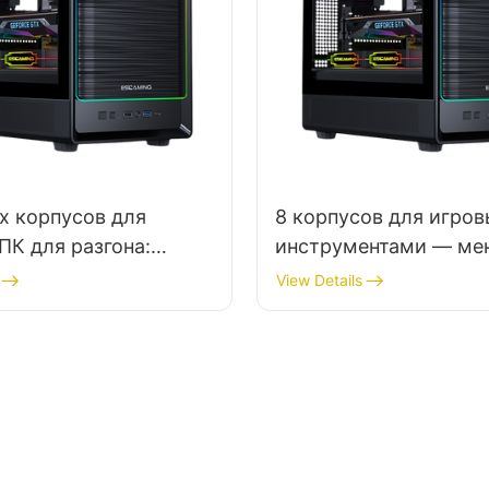
х корпусов для
8 корпусов для игров
ПК для разгона:
инструментами — ме
е весь потенциал
деталей установки
View Details
К