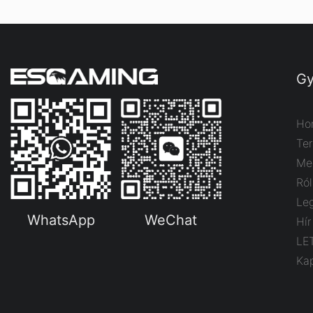
Gy
Ho
Te
Me
Ró
Le
WhatsApp
WeChat
Hír
LE
Ka