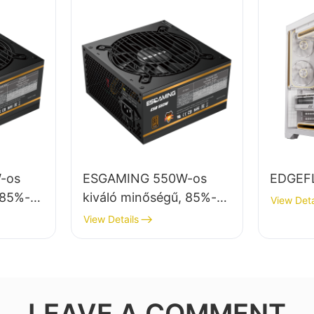
-os
ESGAMING 550W-os
EDGEF
 85%-os
kiváló minőségű, 85%-os
View Deta
hatásfokú, 80+ bronz
View Details
onz
színű asztali számítógép
mítógép
tápegység, ESB550W
B650W
LEAVE A COMMENT