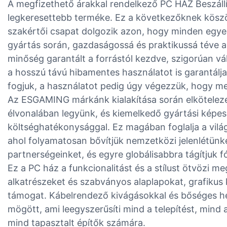
A megfizethető árakkal rendelkező PC HÁZ Beszál
legkeresettebb terméke. Ez a következőknek köszö
szakértői csapat dolgozik azon, hogy minden egyes
gyártás során, gazdaságossá és praktikussá téve az
minőség garantált a forrástól kezdve, szigorúan v
a hosszú távú hibamentes használatot is garantálja
fogjuk, a használatot pedig úgy végezzük, hogy meg
Az ESGAMING márkánk kialakítása során elköteleze
élvonalában legyünk, és kiemelkedő gyártási képes
költséghatékonysággal. Ez magában foglalja a világ
ahol folyamatosan bővítjük nemzetközi jelenlétünke
partnerségeinket, és egyre globálisabbra tágítjuk 
Ez a PC ház a funkcionalitást és a stílust ötvözi m
alkatrészeket és szabványos alaplapokat, grafikus
támogat. Kábelrendező kivágásokkal és bőséges hell
mögött, ami leegyszerűsíti mind a telepítést, mind 
mind tapasztalt építők számára.