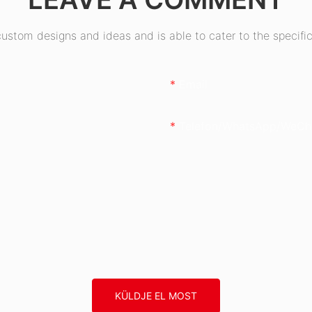
stom designs and ideas and is able to cater to the specific
Email
Telefon/WhatsApp/WeCh
KÜLDJE EL MOST