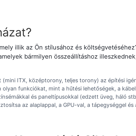
házat?
mely illik az Ön stílusához és költségvetéséhez
 amelyek bármilyen összeállításhoz illeszkedne
(mini ITX, középtorony, teljes torony) az építési igén
 olyan funkciókat, mint a hűtési lehetőségek, a kábe
színsémákkal és paneltípusokkal (edzett üveg, háló stb
sítsa az alaplappal, a GPU-val, a tápegységgel és a 