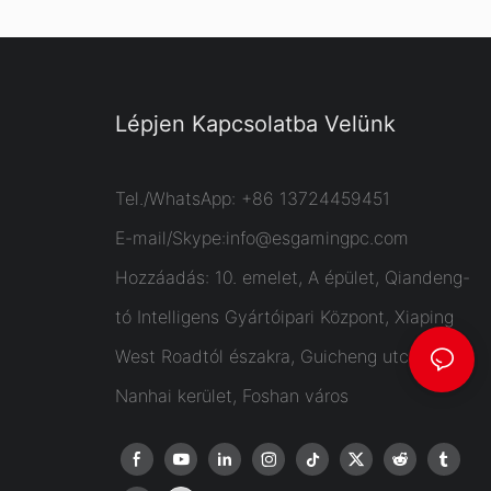
Lépjen Kapcsolatba Velünk
Tel./WhatsApp: +86 13724459451
E-mail/Skype:
info@esgamingpc.com
Hozzáadás: 10. emelet, A épület, Qiandeng-
tó Intelligens Gyártóipari Központ, Xiaping
West Roadtól északra, Guicheng utca,
Nanhai kerület, Foshan város