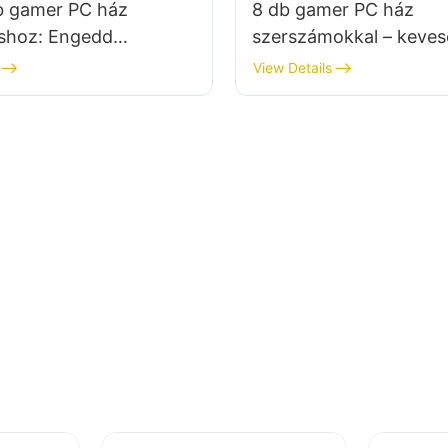
bb gamer PC ház
8 db gamer PC ház
áshoz: Engedd
szerszámokkal – keve
ra a számítógéped
telepítési funkcióval
View Details
D