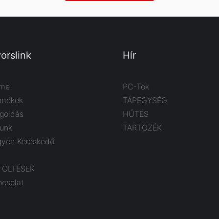
orslink
Hír
me
PC-Tok
rmékek
TÁPEGYSÉG
goldás
HŰTÉS
lunk
TARTOZÉK
gyen Kereskedő
TÖLTÉSEK
pcsolat