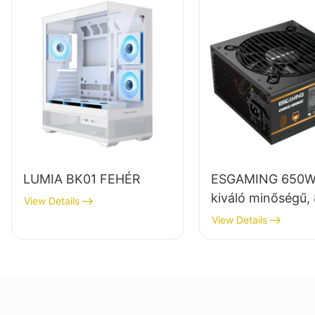
LUMIA BK01 FEHÉR
ESGAMING 650W
kiváló minőségű,
View Details
hatásfokú, teljes
View Details
modulos, 80+ br
színű asztali szá
tápegységek ES