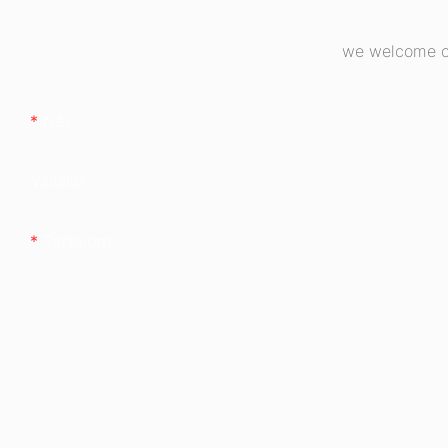
we welcome cu
Név
Vállalat
Tartalom