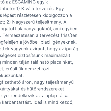
lító az ESGAMING egyik
nhető: 1) Kiváló tervezés. Egy
 lépést részletesen kidolgozzon a
t; 2) Nagyszerű teljesítmény. A
álogatott alapanyagokból, ami egyben
. Természetesen a tervezést frissíteni
feleljen a jövőbeli piaci igényeknek.
ttek vagyunk aziránt, hogy az iparág
ségeket biztosítsunk maximalizált
 minden táján található piacainkat,
t, erősítjük nemzetközi
fókuszunkat.
egfizethető áron, nagy teljesítményű
 kártyákat és hűtőrendszereket
yel rendelkezik az alaplap tálca
a karbantartást. Ideális mind kezdő,