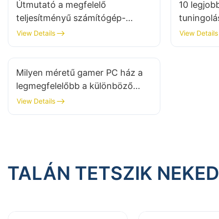
Útmutató a megfelelő
10 legjo
teljesítményű számítógép-
tuningol
tápegység kiválasztásához
szabadjá
View Details
View Details
erejét
Milyen méretű gamer PC ház a
legmegfelelőbb a különböző
grafikus kártyákhoz?
View Details
TALÁN TETSZIK NEKE