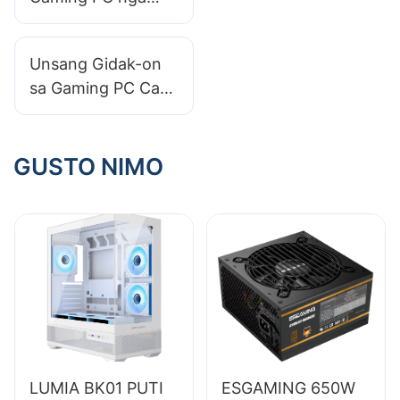
May Himan -
Gamay nga Mga
Unsang Gidak-on
Feature sa Pag-
sa Gaming PC Case
install
ang Labing Maayo
Alang sa Lainlaing
Graphics Cards?​
GUSTO NIMO
LUMIA BK01 PUTI
ESGAMING 650W