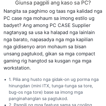
Giunsa pagpili ang kaso sa PC?
Nangita sa paghimo og taas nga kalidad nga
PC case nga mohaum sa imong estilo ug
badyet? Ang among PC CASE Supplier
nagtanyag sa usa ka halapad nga lainlain
nga barato, napasadya nga mga kapilian
nga gidisenyo aron mohaum sa bisan
unsang pagtukod, gikan sa mga compact
gaming rig hangtod sa kusgan nga mga
workstation.
1. Pilia ang husto nga gidak-on ug porma nga
hinungdan (mini ITX, tunga-tunga sa tore,
bug-os nga tore) base sa imong mga
panginahanglan sa pagtukod.
2. Pagpili og mga feature sama sa cooling