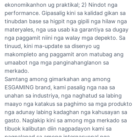
ekonomikanhon ug praktikal; 2) Nindot nga
performance. Gipasalig kini sa kalidad gikan sa
tinubdan base sa higpit nga gipili nga hilaw nga
materyales, nga usa usab ka garantiya sa dugay
nga paggamit niini nga walay mga depekto. Sa
tinuud, kini ma-update sa disenyo ug
makompleto ang paggamit aron matubag ang
umaabot nga mga panginahanglanon sa
merkado.
Samtang among gimarkahan ang among
ESGAMING brand, kami pasalig nga naa sa
unahan sa industriya, nga naghatud sa labing
maayo nga katakus sa paghimo sa mga produkto
nga adunay labing kadaghan nga kahusayan sa
gasto. Naglakip kini sa among mga merkado sa
tibuok kalibutan diin nagpadayon kami sa
pagpalapad sa among internasyonal nga