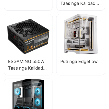
Taas nga Kalidad
85% nga Epektibo
nga Full-Module
80+ Bronse nga
Suplay sa Kuryente
sa Desktop PC
ESB650W
ESGAMING 550W
Puti nga Edgeflow
Taas nga Kalidad
85% nga Epektibo
80+ Bronse nga
Suplay sa Kuryente
sa Desktop PC
ESB550W