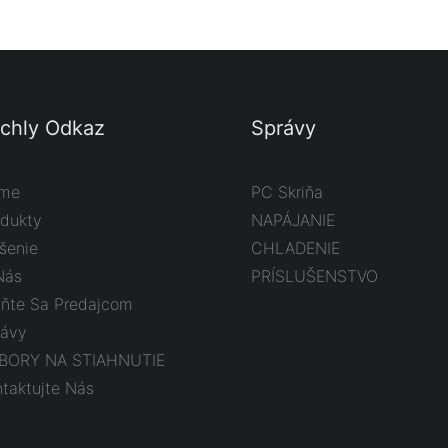
chly Odkaz
Správy
me
PC Skriňa
odukty
NAPÁJANIE
šenie
CHLADENIE
Nás
PRÍSLUŠENSTVO
aňte Sa Predajcom
rávy
BORY NA STIAHNUTIE
taktujte Nás