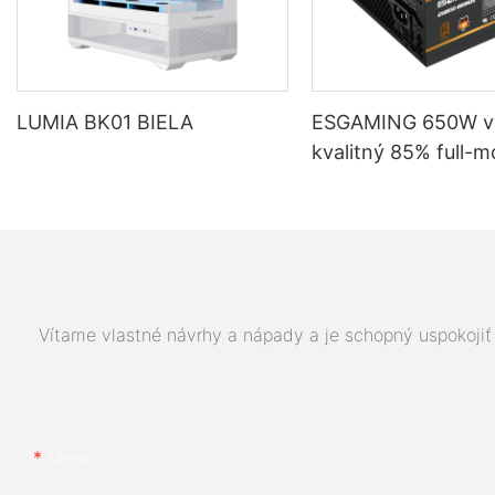
LUMIA BK01 BIELA
ESGAMING 650W v
kvalitný 85% full-
napájací zdroj pre 
počítače s účinnos
bronze ESB650W
Vítame vlastné návrhy a nápady a je schopný uspokojiť 
Meno