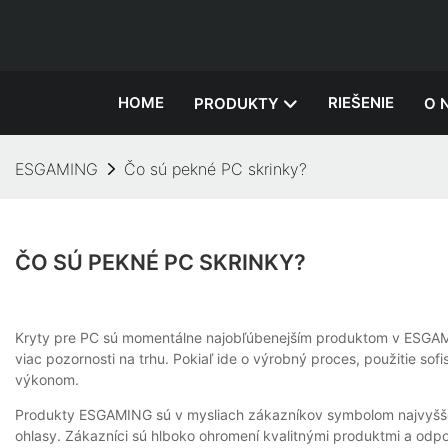
HOME
RIEŠENIE
PRODUKTY
O 
ESGAMING
Čo sú pekné PC skrinky?
ČO SÚ PEKNÉ PC SKRINKY?
Kryty pre PC sú momentálne najobľúbenejším produktom v ESGAMI
viac pozornosti na trhu. Pokiaľ ide o výrobný proces, použitie so
výkonom.
Produkty ESGAMING sú v mysliach zákazníkov symbolom najvyššej 
ohlasy. Zákazníci sú hlboko ohromení kvalitnými produktmi a odp