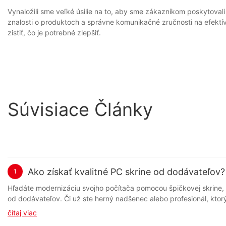
Vynaložili sme veľké úsilie na to, aby sme zákazníkom poskytoval
znalosti o produktoch a správne komunikačné zručnosti na efektí
zistiť, čo je potrebné zlepšiť.
Súvisiace Články
Ako získať kvalitné PC skrine od dodávateľov?
1
Hľadáte modernizáciu svojho počítača pomocou špičkovej skrine, ktorá je nielen štýlová, ale aj kvalitná? V tomto článku preskúmame najlepšie tipy a triky na získavanie prémiových počítačových skríň od dodávateľov. Či už ste herný nadšenec alebo profesionál, ktorý chce vylepšiť svoju pracovnú stanicu, nájdenie perfektnej skrine je nevyhnutné z hľadiska funkčnosti aj estetiky. Pridajte sa k nám a odhalíme tajomstvá, ako získať tie najlepšie počítačové skrine na trhu. - Pochopenie dôležitosti kvalitných počítačových skríň Vo svete počítačového hardvéru nemožno preceňovať dôležitosť kvalitných počítačových skríň. Nielenže uchovávajú a chránia všetky kľúčové komponenty počítača, ale zohrávajú aj významnú úlohu v celkovom výkone a životnosti systému. Preto je pre každého seriózneho počítačového nadšenca alebo profesionálneho staviteľa nevyhnutné získavať vysokokvalitné počítačové skrine od spoľahlivých dodávateľov a výrobcov. Pri výbere dodávateľa alebo výrobcu počítačovej skrine je potrebné zvážiť niekoľko kľúčových faktorov. Prvým a najzrejmejším je kvalita samotného produktu. Kvalitná počítačová skriňa by mala byť vyrobená z odolných materiálov, ako je oceľ alebo hliník, a mala by mať dobre navrhnuté chladiace systémy, dostatok priestoru pre komponenty a pohodlné možnosti správy káblov. Mala by byť tiež esteticky príjemná s elegantným a moderným dizajnom, ktorý dopĺňa zvyšok vašej zostavy. Okrem kvality je dôležité zvážiť aj reputáciu a spoľahlivosť dodávateľa alebo výrobcu. Hľadajte spoločnosti s históriou výroby špičkových produktov a poskytovania vynikajúceho zákazníckeho servisu. Čítanie recenzií a referencií od iných zákazníkov vám môže pomôcť posúdiť reputáciu a spoľahlivosť spoločnosti. Ďalším dôležitým faktorom, ktorý treba zvážiť pri výbere počítačových skríň, je cena. Hoci kvalita by mala byť vždy vašou najvyššou prioritou, je tiež dôležité nájsť dodávateľa alebo výrobcu, ktorý ponúka konkurencieschopné ceny. Porovnaním cien z viacerých zdrojov si môžete byť istí, že za svoje peniaze dostanete najlepšiu hodnotu. Pri skúmaní potenciálnych dodávateľov a výrobcov nezabudnite zvážiť ich pravidlá dopravy a vrátenia tovaru. Niektoré spoločnosti ponúkajú rýchle a cenovo dostupné možnosti dopravy, zatiaľ čo iné si môžu účtovať prehnané poplatky alebo mať dlhé dodacie lehoty. Je tiež dôležité uistiť sa, že produkt môžete jednoducho vrátiť alebo vymeniť, ak nespĺňa vaše očakávania. Záverom možno povedať, že získavanie vysokokvalitných počítačových skríň od renomovaných dodávateľov a výrobcov je kľúčové pre každého, kto chce zostaviť spoľahlivý a vysoko výkonný počítač. Zvážením faktorov, ako je kvalita produktu, reputácia, ceny a prepravné podmienky, si môžete byť istí, že za svoje peniaze dostanete ten najlepší možný produkt. Pamätajte, že kvalitná počítačová skriňa nie je len krabica na uloženie komponentov – je to kľúčová súčasť vášho počítača, ktorá môže mať významný vplyv na výkon a celkovú spokojnosť. - Vyhľadávanie a identifikácia spoľahlivých dodávateľov Vo svete technológií je počítačová skrinka nevyhnutnou súčasťou každej počítačovej zostavy. Nielenže obsahuje všetky dôležité časti počítača, ale zohráva aj kľúčovú úlohu pri prúdení vzduchu a celkovej estetike. Preto je získavanie vysokokvalitných počítačových skríň od dodávateľov kľúčovou 
čítaj viac