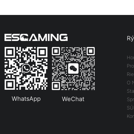
Rý
Ho
Pr
Rie
O 
St
WhatsApp
WeChat
Sp
SÚ
Kon