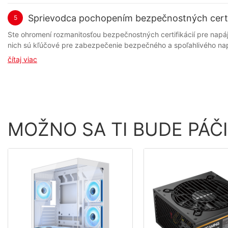
Sprievodca pochopením bezpečnostných certif
5
Ste ohromení rozmanitosťou bezpečnostných certifikácií pre napájacie zdroje pre PC? Už nehľadajte ďalej. Táto komplexná príručka vám rozoberie rôzne certifikácie a pomôže vám pochopiť, ktoré z nich sú kľúčové pre zabezpečenie bezpečného a spoľahlivého napájania vášho počítača. Zostaňte informovaní a vyberte si tú najlepšiu zostavu pre váš počítač. - Prehľad napájacích zdrojov pre PC a dôležitosť bezpečnostných certifikácií V dnešnom svete plnom technológií je nevyhnutné pochopiť dôležitosť bezpečnostných certifikácií, pokiaľ ide o napájacie zdroje pre PC. Ako srdce každého počítačového systému je napájací zdroj zodpovedný za poskytovanie potrebnej elektrickej energie na zabezpečenie optimálneho výkonu a funkčnosti. Bez spoľahlivého a bezpečného napájacieho zdroja je počítačový systém vystavený riziku poškodenia, poruchy alebo dokonca požiaru. Pokiaľ ide o kúpu napájacieho zdroja pre počítač, spotrebitelia sa často stretávajú s množstvom možností od rôznych dodávateľov a výrobcov napájacích zdrojov. Pochopenie bezpečnostných certifikácií spojených s týmito napájacími zdrojmi je kľúčové pre zaistenie bezpečnosti a dlhej životnosti vášho počítačového systému. V prvom rade je dôležité pochopiť, čo je to zdroj napájania a ako funguje. Zdroj napájania pre počítač je zariadenie, ktoré premieňa striedavý prúd zo sieťovej zásuvky na jednosmerný prúd, ktorý môžu používať komponenty v počítačovom systéme. Tento proces zahŕňa rôzne elektrické komponenty, ako sú kondenzátory, tranzistory a transformátory, ktoré musia byť vysokej kvality a spĺňať bezpečnostné normy, aby mohli fungovať bezpečne a efektívne. Jednou z najdôležitejších bezpečnostných certifikácií, ktorú treba hľadať pri kúpe napájacieho zdroja pre PC, je certifikácia UL (Underwriters Laboratories). Táto certifikácia zaručuje, že napájací zdroj bol testovaný a spĺňa bezpečnostné normy stanovené organizáciou UL, celosvetovo uznávanou bezpečnostnou organizáciou. Napájací zdroj s certifikátom UL prešiel prísnym testovaním, aby sa zabezpečilo, že spĺňa prísne bezpečnostné normy týkajúce sa úrazu elektrickým prúdom, nebezpečenstva požiaru a iných potenciálnych rizík. Okrem certifikácie UL existujú aj ďalšie bezpečnostné certifikácie, ktoré treba pri kúpe napájacieho zdroja pre PC hľadať. Patria sem certifikácie ako CE (Conformité Européenne), FCC (Federal Communications Commission) a RoHS (Restriction of Hazardous Substances). Každá z týchto certifikácií zaručuje, že napájací zdroj bol testovaný a spĺňa bezpečnostné normy špecifické pre rôzne regióny a predpisy. Pri výbere dodávateľa alebo výrobcu napájacích zdrojov je dôležité preskúmať ich reputáciu a históriu výroby bezpečných a spoľahlivých napájacích zdrojov. Hľadajte spoločnosti, ktoré majú históriu výroby vysokokvalitných produktov a majú silný záväzok k bezpečnosti a dodržiavaniu priemyselných noriem. Záverom možno povedať, že pochopenie bezpečnostných certifikácií napájacích zdrojov pre PC je kľúčové pre zaistenie bezpečnosti a spoľahlivosti vášho počítačového systému. Výberom napájacieho zdroja, ktorý bol testovaný a certifikovaný renomovanými organizáciami, si môžete byť istí, že váš počítačový systém je chránený pred potenciálnymi rizikami a nebezpečenstvami. Pri kúpe napájacieho zdroja pre PC nezabudnite vždy uprednostniť bezpečnosť a pre svoj pokoj v duši si vyberte re
čítaj viac
MOŽNO SA TI BUDE PÁČ