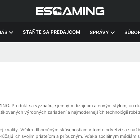
STAŇTE SA PREDAJCOM
NÁS
SPRÁVY
SÚBOR
NG. Produkt sa vyznačuje jemným dizajnom a novým štýlom, čo doka
fistikovaných výrobných zariadení a najmodernejších technológií robí
kvality. Vďaka dlhoročným skúsenostiam v tomto odvetví sa snažíme
orúčajú ich svojim priateľom a príbuzným. Vďaka sociálnym médiám s