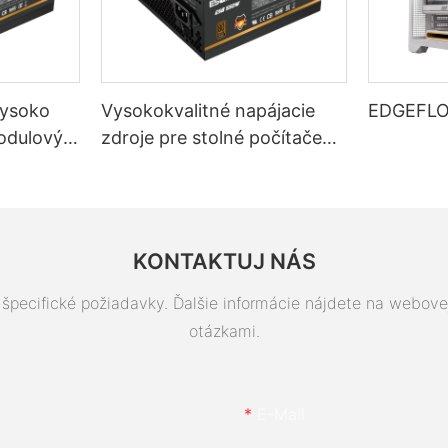
ysoko
Vysokokvalitné napájacie
EDGEFLO
modulový
zdroje pre stolné počítače
stolné
ESGAMING 550W s
ťou 80+
účinnosťou 85 %,
certifikátom 80+ Bronze
KONTAKTUJ NÁS
špecifické požiadavky. Ďalšie informácie nájdete na webove
otázkami.
E-Mail