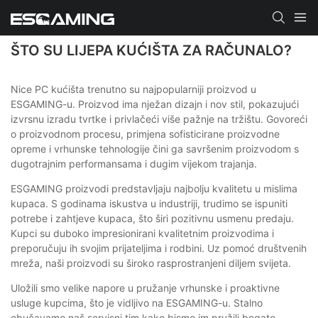
ŠTO SU LIJEPA KUĆIŠTA ZA RAČUNALO?
Nice PC kućišta trenutno su najpopularniji proizvod u
ESGAMING-u. Proizvod ima nježan dizajn i nov stil, pokazujući
izvrsnu izradu tvrtke i privlačeći više pažnje na tržištu. Govoreći
o proizvodnom procesu, primjena sofisticirane proizvodne
opreme i vrhunske tehnologije čini ga savršenim proizvodom s
dugotrajnim performansama i dugim vijekom trajanja.
ESGAMING proizvodi predstavljaju najbolju kvalitetu u mislima
kupaca. S godinama iskustva u industriji, trudimo se ispuniti
potrebe i zahtjeve kupaca, što širi pozitivnu usmenu predaju.
Kupci su duboko impresionirani kvalitetnim proizvodima i
preporučuju ih svojim prijateljima i rodbini. Uz pomoć društvenih
mreža, naši proizvodi su široko rasprostranjeni diljem svijeta.
Uložili smo velike napore u pružanje vrhunske i proaktivne
usluge kupcima, što je vidljivo na ESGAMING-u. Stalno
obučavamo naš servisni tim kako bismo im pružili bogato