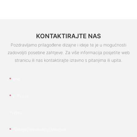
KONTAKTIRAJTE NAS
Pozdravljamo prilagođene dizajne i ideje te je u mogućnosti
zadovoljiti posebne zahtjeve. Za više informacija posjetite web
stranicu ili nas kontaktirajte izravno s pitanjima ili upita.
Ime
E-Pošta
Tvrtka
Telefon/whatsApp/wechat