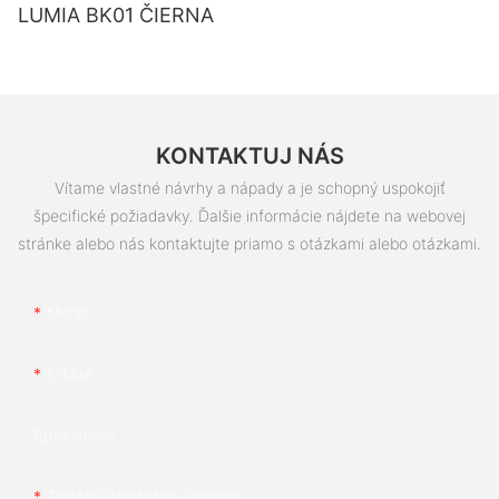
LUMIA BK01 ČIERNA
KONTAKTUJ NÁS
Vítame vlastné návrhy a nápady a je schopný uspokojiť
špecifické požiadavky. Ďalšie informácie nájdete na webovej
stránke alebo nás kontaktujte priamo s otázkami alebo otázkami.
Meno
E-Mail
Spoločnosť
Telefón/whatsApp/wechat