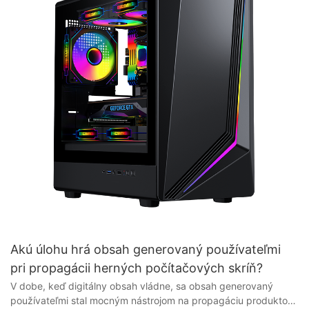
Akú úlohu hrá obsah generovaný používateľmi
pri propagácii herných počítačových skríň?
V dobe, keď digitálny obsah vládne, sa obsah generovaný používateľmi stal mocným nástrojom na propagáciu produktov a značiek. Pokiaľ ide o svet herných počítačových skríň, vplyv obsahu generovaného používateľmi nemožno podceňovať. V tomto článku preskúmame kľúčovú úlohu, ktorú zohráva obsah generovaný používateľmi pri propagácii herných počítačových skríň a ako ovplyvňuje nákupné rozhodnutia technicky zdatných spotrebiteľov. Pridajte sa k nám a ponorte sa do vplyvu obsahu generovaného používateľmi na toto dynamické a neustále sa rozvíjajúce odvetvie. - Pochopenie vplyvu obsahu generovaného používateľmi na propagáciu herných počítačových skríň V neustále sa vyvíjajúcom svete hier nadšenci počítačov neustále hľadajú najnovší a najlepší hardvér, aby si vylepšili herný zážitok. Jedným z kľúčových aspektov každej hernej zostavy je skriňa počítača, ktorá slúži nielen ako ochranný kryt pre drahé komponenty, ale zohráva aj významnú úlohu v celkovej estetike hernej zostavy. Keďže dopyt po vysokokvalitných herných skriniach pre počítač neustále rastie, výrobcovia a dodávatelia skúmajú nové možnosti propagácie svojich produktov a obsah generovaný používateľmi sa v tomto úsilí ukázal ako silný nástroj. Používateľsky generovaný obsah (UGC) označuje akúkoľvek formu obsahu – ako sú recenzie, videá z rozbaľovania a príspevky na sociálnych sieťach – ktorú vytvárajú používatelia, a nie značky alebo inzerenti. V kontexte herných skríň pre PC môže UGC poskytnúť cenné informácie o výkone, funkciách a dizajne konkrétnej skrine, čo pomáha potenciálnym kupujúcim robiť informované rozhodnutia o kúpe. Využitím vplyvu UGC môžu výrobcovia a dodávatelia herných skríň pre PC efektívne osloviť svoju cieľovú skupinu a zvýšiť povedomie o svojich produktoch a dopyt po nich. Jedným z kľúčových spôsobov, akým môže UGC ovplyvniť propagáciu herných PC skríň, je prostredníctvom sociálneho dôkazu. Keď spotrebitelia vidia pozitívne recenzie a odporúčania od ostatných hráčov, ktorí mali s konkrétnou skriňou pozitívne skúsenosti, je pravdepodobnejšie, že značke dôverujú a sami zvážia kúpu produktu. UGC navyše umožňuje autentickejší a transparentnejší komunikačný kanál medzi spotrebiteľmi a značkami, čím sa podporuje pocit komunity a dôvery medzi používateľmi. Ďalším dôležitým aspektom UGC v propagácii herných PC skríň je úloha influencerov. Influenceri sú jednotlivci s veľkým počtom sledovateľov na platformách sociálnych médií alebo iných online kanáloch, ktorí majú schopnosť ovplyvniť názory spotrebiteľov a ich nákupné rozhodnutia. Spoluprácou s influencermi na vytváraní sponzorovaného obsahu s ich hernými PC skriňami môžu výrobcovia a dodávatelia osloviť širšie publikum a využiť dôveryhodnosť a autoritu influencerov v hernej komunite. Okrem toho môže UGC pomôcť výrobcom a dodávateľom herných počítačových skríň získať cennú spätnú väzbu a poznatky od svojich zákazníkov. Monitorovaním a analýzou obsahu generovaného používateľmi môžu značky identifikovať trendy, preferencie a oblasti na zlepšenie, čo im umožňuje spresniť svoje produkty a marketingové stratégie tak, aby lepšie spĺňali potreby a očakávania svojej cieľovej skupiny. Záverom možno konštatovať, že obsah generovaný používateľmi zohráva kľúčovú úlohu pri propagácii herných PC skríň, pretože umožňuje výrobcom a dodávateľom komunikovať so spotrebiteľmi, budovať dôveru a dôveryhodnosť a zhromažďovať cenné informácie a spätnú väzbu. Využitím sily UGC môžu značky herných PC skríň zvýšiť povedomie o značke, podporiť lojalitu spotrebiteľov a v konečnom dôsledku zvýšiť predaj a príjmy na čoraz konkurenčnejšom trhu. - Skúmanie vplyvu používateľských recenzií a odporúčaní na predaj počítačových skríň V dnešnej digitálnej dobe sa obsah generovaný používateľmi stal silným nástrojom na ovplyvňovanie nákupných rozhodnutí spotrebiteľov. Platí to najmä vo svete herných PC skríň, kde sa nadšenci pri výbere vo veľkej miere spoliehajú na recenzie a odporúčania. V tomto článku sa ponoríme do vplyvu používateľských recenzií a odporúčaní na predaj herných PC skríň so zameraním na úlohu, ktorú zohrávajú dodávatelia a výrobcovia herných PC skríň pri propagácii svojich produktov. Pokiaľ ide o herné PC skrine, estetika a funkčnosť sú kľúčovými faktormi, ktoré zvyšujú záujem spotrebiteľov. Recenzie a odporúčania používateľov preto zohrávajú kľúčovú úlohu pri formovaní vnímania a ovplyvňovaní nákupných rozhodnutí. Pozitívne recenzie môžu pomôcť vybudovať dôveryhodnosť a dôveru v produkt, zatiaľ čo negatívne recenzie môžu odradiť potenciálnych kupcov. Preto musia dodávatelia a výrobcovia herných PC skríň venovať veľkú pozornosť spätnej väzbe od používateľov a aktívne spolupracovať so svojimi zákazníkmi, aby riešili akékoľvek obavy alebo problémy, ktoré môžu vzniknúť. Na dnešnom konkurenčnom trhu je pre dodávateľov a výrobcov herných skríň pre PC nevyhnutné odlíšiť sa od davu. Tu prichádza na rad obsah generovaný používateľmi, pretože môže pomôcť prezentovať jedinečné vlastnosti a výhody konkrétneho produktu. Povzbudzovaním spokojných zákazníkov, aby sa podelili o svoje skúsenosti prostredníctvom recenzií a odporúčaní, môžu dodávatelia a výrobcovia herných skríň pre PC efektívne propagovať svoje produkty a prilákať nových zákazníkov. Okrem toho, obsah vytvorený používateľmi môže tiež pomôcť vyvolať rozruch a vytvoriť pocit komunity medzi nadšencami herných počítačov. Podporou dialógu so svojimi zákazníkmi a začlenením ich spätnej väzby do vývoja produktov môžu dodávatelia a výrobcovia herných počítačových skríň budovať silné vzťahy a vytvárať vernosť značke. To môže následne viesť k zvýšeniu predaja a lojálnej zákazníckej základni, ktorá bude ich produkty dlhodobo podporovať. Záverom možno konštatovať, že obsah generovaný používateľmi zohráva kľúčovú úlohu pri propagácii herných skríň pre PC a ovplyvňovaní nákupných rozhodnutí spotrebiteľov. Dodávatelia a výrobcovia herných skríň pre PC musia aktívne komunikovať so svojimi zákazníkmi, podporovať recenzie a odporúčania používateľov a využívať silu obsahu generovaného používateľmi na prezentáciu svojich produktov a budovanie vernosti značke. Pochopením vplyvu recenzií a odporúčaní používateľov na predaj herných skríň pre PC môžu dodávatelia a výrobcovia herných skríň pre PC efektívne propagovať svoje produkty a udržať si náskok pred konkurenciou v tomto rýchlo sa rozvíjajúcom odvetví. - Využitie sily sociálnych médií pri propagácii herných PC skríň V rýchlo sa meniacom svete technológií a hier sa trh s hernými skriňami pre PC neustále vyvíja. Keďže sa výrobcovia a dodávatelia snažia udržať si náskok pred konkurenciou, jednou zo stratégií, ktorá sa ukázala ako neuveriteľne účinná, je využitie sily sociálnych médií na propagáciu svojich produktov. Obsah generovaný používateľmi sa stal kľúčovým nástrojom v arzenáli výrobcov herných skríň pre PC, čo im umožňuje osloviť širšie publikum a zmysluplnejším spôsobom komunikovať so svojimi zákazníkmi. Herné PC skrinky už nie sú len funkčnými krytmi pre počítačové komponenty; stali sa výrazným prvkom pre hráčov, ktorí chcú prezentovať svoju osobnosť a štýl. Trh s týmito produktmi sa preto stal čoraz konkurenčnejším a výrobcovia a dodávatelia neustále inovujú, aby upútali pozornosť spotrebiteľov. V tomto prostredí sa obsah generovaný používateľmi stal silným nástrojom na propagáciu herných PC skriniek. Výrobcovia herných PC skríň povzbudzovaním zákazníkov k zdieľaniu fotografií, videí a recenzií svojich produktov na platformách sociálnych médií, ako sú Instagram, Facebook a YouTube, môžu vyvolať rozruch okolo svojich produktov a osloviť širšie publikum ako kedykoľvek predtým. Obsah generovaný používateľmi poskytuje úroveň autenticity a dôveryhodnosti, ktorej sa tradičná reklama jednoducho nemôže porovnať, pretože spotrebitelia s väčšou pravdepodobnosťou dôverujú názorom svojich kolegov pred premyslenými marketingovými kampaňami. Okrem zvýšenia povedomia o značke a predaja umožňuje obsah generovaný používateľmi aj výrobcom herných počítačových skríň získať cenné informácie o preferenciách a správaní ich cieľovej skupiny. Monitorovaním a analýzou obsahu, ktorý používatelia zdieľajú, môžu výrobcovia získať hlbšie pochopenie toho, ktoré funkcie a dizajny sú pre spotrebiteľov najatraktívnejšie, čo im umožňuje prispôsobiť svoje produkty tak, aby lepšie vyhovovali potrebám svojich zákazníkov. Okrem toho, obsah generovaný používateľmi sa dá využiť aj na podporu pocitu komunity medzi hráčmi a PC nadšencami. Vytváraním hashtagov a kampaní na sociálnych sieťach, ktoré povzbudzujú používateľov k zdieľaniu svojich nastavení a úprav, môžu výrobcovia herných PC skríň spojiť rovnako zmýšľajúcich ľudí, ktorí zdieľajú vášeň pre hranie hier a technológie. Tento pocit komunity nielen posilňuje lojalitu k značke, ale vytvára aj pocit spolupatričnosti a kamarátstva medzi zákazníkmi. Záverom možno konštatovať, že obsah generovaný používateľmi zohráva kľúčovú úlohu pri propagácii herných PC skríň na dnešnom konkurenčnom trhu. Využitím sily sociálnych médií a povzbudzovaním zákazníkov, aby sa podelili o svoje skúsenosti a výtvory, môžu výrobcovia a dodávatelia herných PC skríň efektívne osloviť svoje publikum, zvýšiť predaj a vybudovať si lojálnu komunitu fanúšikov. Keďže trh s hernými PC skriňami neustále rastie a vyvíja sa, obsah generovaný používateľmi nepochybne zostane kľúčovým nástrojom pre výrobcov, ktorí sa chcú udržať pred konkurenciou a spojiť sa so svojimi zákazníkmi na osobnejšej úrovni. - Zapojenie online komunít s cieľom zvýšiť povedomie o herných počítačových skrinkách V dnešnej digitálnej dobe sa obsah generovaný používateľmi stal hnacou silou v propagácii a zvyšovaní povedomia o herných PC skrinkách. S nástupom online komunít a platforiem sociálnych médií majú spotrebitelia viac príležitostí ako kedykoľvek predtým podeliť sa o svoje myšlienky a skúsenosti s hernými PC skriňami, čím ovplyvňujú nákupné rozhodnutia ostatných. Tento článok skúma kľúčovú úlohu, ktorú zohráva obsah generovaný používateľmi pri propagácii herných PC skríň, a to, ako môž