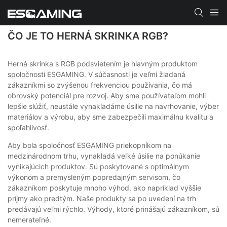
ČO JE TO HERNÁ SKRINKA RGB?
Herná skrinka s RGB podsvietením je hlavným produktom
spoločnosti ESGAMING. V súčasnosti je veľmi žiadaná
zákazníkmi so zvýšenou frekvenciou používania, čo má
obrovský potenciál pre rozvoj. Aby sme používateľom mohli
lepšie slúžiť, neustále vynakladáme úsilie na navrhovanie, výber
materiálov a výrobu, aby sme zabezpečili maximálnu kvalitu a
spoľahlivosť.
Aby bola spoločnosť ESGAMING priekopníkom na
medzinárodnom trhu, vynakladá veľké úsilie na ponúkanie
vynikajúcich produktov. Sú poskytované s optimálnym
výkonom a premysleným popredajným servisom, čo
zákazníkom poskytuje mnoho výhod, ako napríklad vyššie
príjmy ako predtým. Naše produkty sa po uvedení na trh
predávajú veľmi rýchlo. Výhody, ktoré prinášajú zákazníkom, sú
nemerateľné.