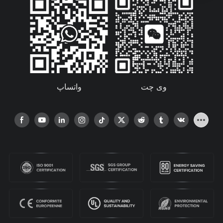
management systems, automating distribution processes, and
utilizing e-commerce platforms, businesses can streamline their
operations, improve efficiency, and drive profitability. As the
gaming industry continues to evolve and grow, companies that
invest in technology will be best positioned to succeed in this
dynamic and competitive market.Establishing strong
partnerships with reliable shipping providers and suppliersIn
the fast-paced world of esports gaming accessories wholesale,
واتساپ
وی چت
establishing strong partnerships with reliable shipping providers
and suppliers is crucial for overcoming logistics challenges. The
success of a business in this industry often hinges on its ability
to efficiently and reliably deliver products to customers around
the world.
One of the key benefits of partnering with reliable shipping
providers is the ability to offer fast and affordable shipping
options to customers. With the rise of online gaming, players
are constantly looking for the latest and greatest accessories to
enhance their gaming experience. By working with shipping
providers who offer fast delivery times and competitive pricing,
wholesalers can ensure that their customers receive their
products in a timely manner, helping to build customer loyalty
and satisfaction.