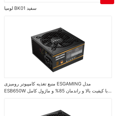
Additionally, automation can help wholesalers optimize their
لومیا BK01 سفید
shipping routes and reduce shipping times, leading to happier
customers and increased profits.
In conclusion, while there are certainly challenges in the esports
gaming accessories wholesale industry, there are also solutions
available to help wholesalers overcome these hurdles. By
addressing key logistics challenges such as home delivery,
inventory management, and shipping and distribution,
wholesalers can position themselves for success in this rapidly
growing industry. By investing in the right technology and
working with experienced logistics providers, wholesalers can
ensure that their products reach customers quickly and
efficiently, leading to satisfied customers and a healthy bottom
line.Implementing innovative solutions to improve supply chain
efficiencyIn the fast-paced world of esports gaming
منبع تغذیه کامپیوتر رومیزی ESGAMING مدل
accessories wholesale, efficiency is key. From order fulfillment
ESB650W با کیفیت بالا و راندمان 85% و ماژول کامل
to inventory management, every aspect of the supply chain
80+ برنزی
must be optimized to meet the demands of both retailers and
consumers. The subtitle of this article, "Implementing innovative
solutions to improve supply chain efficiency," highlights the
importance of finding new and creative ways to overcome the