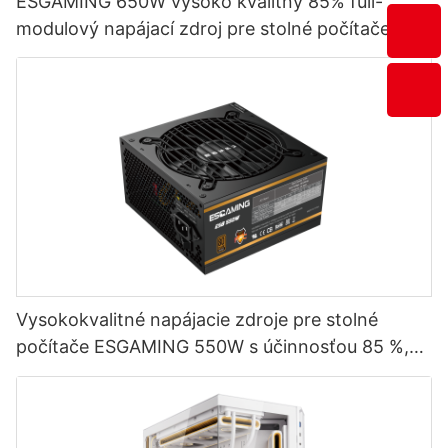
ESGAMING 650W vysoko kvalitný 85% full-
modulový napájací zdroj pre stolné počítače s
účinnosťou 80+ bronze ESB650W
Vysokokvalitné napájacie zdroje pre stolné
počítače ESGAMING 550W s účinnosťou 85 %,
certifikátom 80+ Bronze