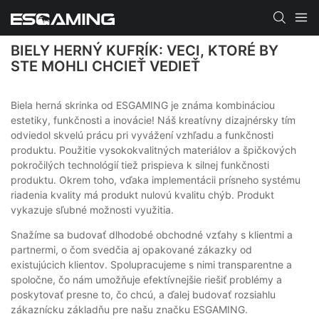
BIELY HERNÝ KUFRÍK: VECI, KTORÉ BY
STE MOHLI CHCIEŤ VEDIEŤ
Biela herná skrinka od ESGAMING je známa kombináciou
estetiky, funkčnosti a inovácie! Náš kreatívny dizajnérsky tím
odviedol skvelú prácu pri vyvážení vzhľadu a funkčnosti
produktu. Použitie vysokokvalitných materiálov a špičkových
pokročilých technológií tiež prispieva k silnej funkčnosti
produktu. Okrem toho, vďaka implementácii prísneho systému
riadenia kvality má produkt nulovú kvalitu chýb. Produkt
vykazuje sľubné možnosti využitia.
Snažíme sa budovať dlhodobé obchodné vzťahy s klientmi a
partnermi, o čom svedčia aj opakované zákazky od
existujúcich klientov. Spolupracujeme s nimi transparentne a
spoločne, čo nám umožňuje efektívnejšie riešiť problémy a
poskytovať presne to, čo chcú, a ďalej budovať rozsiahlu
zákaznícku základňu pre našu značku ESGAMING.