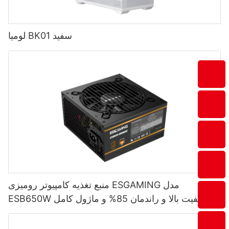
لومیا BK01 سفید
منبع تغذیه کامپیوتر رومیزی ESGAMING مدل
ESB650W با کیفیت بالا و راندمان 85% و ماژول کامل
80+ برنزی