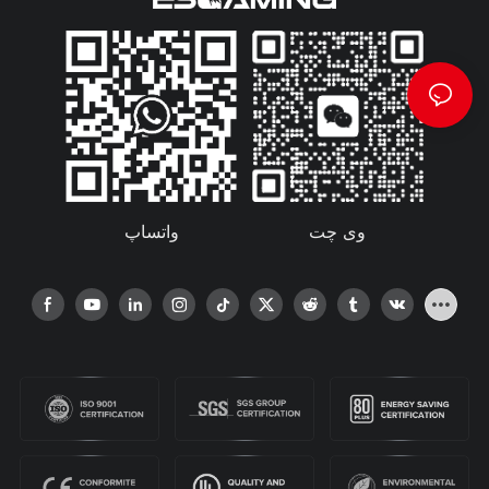
واتساپ
وی چت