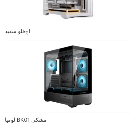
اج‌فلو سفید
لومیا BK01 مشکی