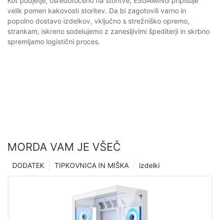
Kot podjetje, osredotočeno na storitve, ESGAMING pripisuje
velik pomen kakovosti storitev. Da bi zagotovili varno in
popolno dostavo izdelkov, vključno s strežniško opremo,
strankam, iskreno sodelujemo z zanesljivimi špediterji in skrbno
spremljamo logistični proces.
MORDA VAM JE VŠEČ
DODATEK
TIPKOVNICA IN MIŠKA
izdelki