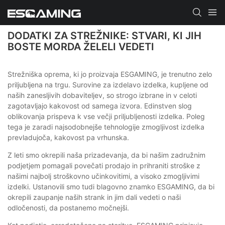
DODATKI ZA STREŽNIKE: STVARI, KI JIH
BOSTE MORDA ŽELELI VEDETI
Strežniška oprema, ki jo proizvaja ESGAMING, je trenutno zelo
priljubljena na trgu. Surovine za izdelavo izdelka, kupljene od
naših zanesljivih dobaviteljev, so strogo izbrane in v celoti
zagotavljajo kakovost od samega izvora. Edinstven slog
oblikovanja prispeva k vse večji priljubljenosti izdelka. Poleg
tega je zaradi najsodobnejše tehnologije zmogljivost izdelka
prevladujoča, kakovost pa vrhunska.
Z leti smo okrepili naša prizadevanja, da bi našim zadružnim
podjetjem pomagali povečati prodajo in prihraniti stroške z
našimi najbolj stroškovno učinkovitimi, a visoko zmogljivimi
izdelki. Ustanovili smo tudi blagovno znamko ESGAMING, da bi
okrepili zaupanje naših strank in jim dali vedeti o naši
odločenosti, da postanemo močnejši.