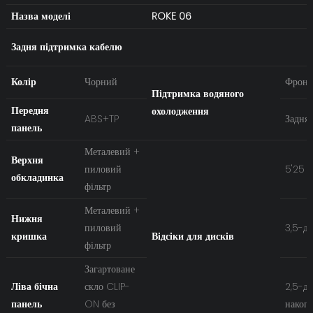
Назва моделі
ROKE 06
Задня підтримка кабелю
Колір
Чорний
Фронт
Підтримка водяного
Передня
охолодження
ABS+TP
Задня 
панель
Металевий +
Верхня
пиловий
5'25 
обкладинка
фільтр
Металевий +
Нижня
пиловий
3,5-д
кришка
Відсіки для дисків
фільтр
Загартоване
Ліва бічна
скло CLIP-
2,5-д
панель
ON без
накопи