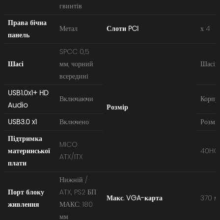
гвинтів
Права бічна
Метал
Слоти PCI
х 4
панель
SPCC 0,5
Шасі
мм, чорний
Шасі:
всередині
USB1.0x1+ HD
Включаючи
Корпу
Audio
Розмір
USB3.0 x1
Включено
Розмір
Підтримка
MICO
материнської
40HQ
ATX/ITX
плати
Нижній /
Порт блоку
ATX, PS2 БП
Макс. VGA-карта
370 м
живлення
МАКС: 180
мм