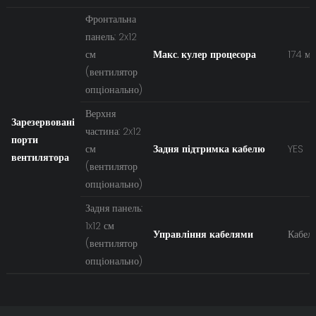
Фронтальна
панель: 2x12
см
Макс. кулер процесора
174 м
(вентилятор
опціонально)
Верхня
Зарезервовані
частина: 2x12
порти
см
Задня підтримка кабелю
YES
вентилятора
(вентилятор
опціонально)
Задня панель:
1x12 см
Управління кабелями
Кабель
(вентилятор
опціонально)