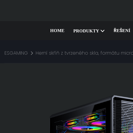
HOME
ŘEŠENÍ
PRODUKTY
ESGAMING
Herní skříň z tvrzeného skla, formátu mic