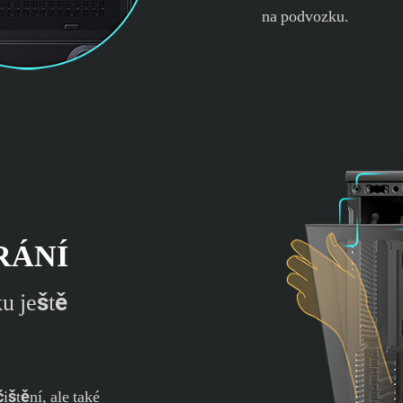
na podvozku.
RÁNÍ
ku ještě
ištění, ale také