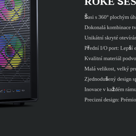
ROKE ŠE
Šasi s 360° plochým úhl
Dokonalá kombinace tvr
Unikátní skryté otevírá
Přední I/O port: Lepší 
Kvalitní materiál pod
Malá velikost, velký pr
Zjednodušený design s
Inovace v každém rámu:
Precizní design: Prémio