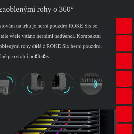
 zaoblenými rohy o 360°
estování na trhu je herní pouzdro ROKE Six se
tále vřele vítáno herními nadšenci. Kompaktní
aoblenými rohy dělá z ROKE Six herní pouzdro,
dné pro stolní počítače.