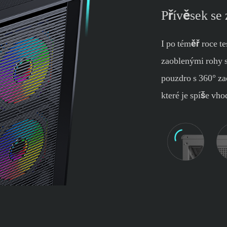
Přívěsek se
I po téměř roce t
zaoblenými rohy s
pouzdro s 360° z
které je spíše vho