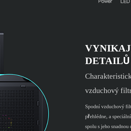
VYNIKAJ
DETAILŮ
Charakteristic
vzduchový filt
Spodní vzduchový filt
přehlédne, a speciáln
spolu s jeho snadnou 