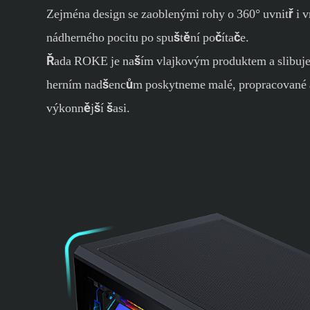
Zejména design se zaoblenými rohy o 360° uvnitř i v
nádherného pocitu po spuštění počítače.
Řada ROKE je naším vlajkovým produktem a slibuj
herním nadšencům poskytneme malé, propracované 
výkonnější šasi.