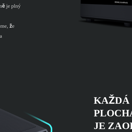
ně je plný
eme, že
a
KAŽDÁ
PLOCH
JE ZA