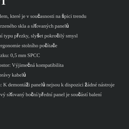
ST
em, které je v současnosti na špici trendu
zeného skla a síťovaných panelů
ní typu přezky, slyšet pokročilý smysl
ergonomie stolního počítače
vozku: 0,5 mm SPCC
ostor: Výjimečná kompatibilita
právy kabelů
 K demontáži panelů nejsou k dispozici žádné nástroje
vý síťovaný boční/přední panel je součástí balení