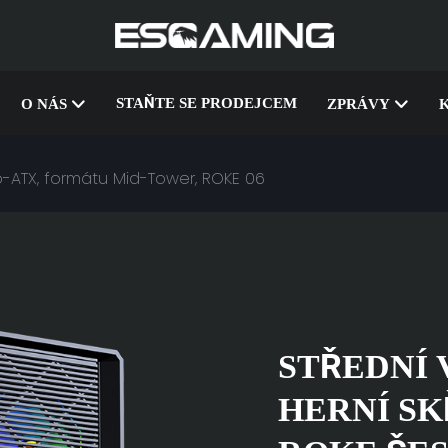
STAŇTE SE PRODEJCEM
O NÁS
ZPRÁVY
K
ro-ATX, formátu Mid-Tower, ROKE 06
STŘEDNÍ 
HERNÍ SK