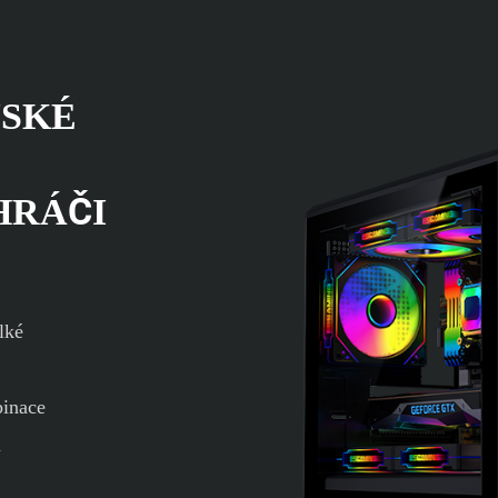
VSKÉ
HRÁČI
lké
binace
u