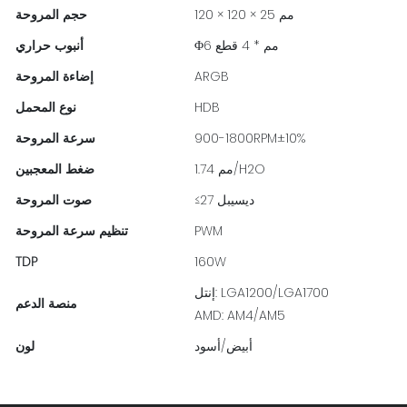
120 × 120 × 25 مم
حجم المروحة
Φ6 مم * 4 قطع
أنبوب حراري
ARGB
إضاءة المروحة
HDB
نوع المحمل
900-1800RPM±10%
سرعة المروحة
1.74 مم/H2O
ضغط المعجبين
≤27 ​​ديسيبل
صوت المروحة
PWM
تنظيم سرعة المروحة
TDP
160W
إنتل: LGA1200/LGA1700
منصة الدعم
AMD: AM4/AM5
أبيض/أسود
لون