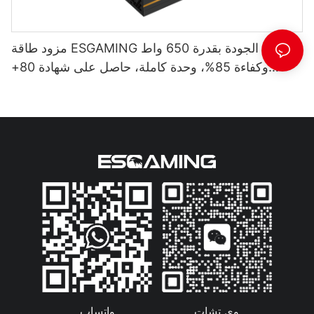
مزود طاقة ESGAMING عالي الجودة بقدرة 650 واط
وكفاءة 85%، وحدة كاملة، حاصل على شهادة 80+
برونزية لأجهزة الكمبيوتر المكتبية ESB650W
واتساب
وي تشات