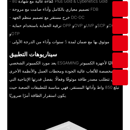
- كفاءة عالية مع شهادة 80 Plus Gold & Cybenetics Gold
- تصميم معياري بالكامل وأداء صامت مع مروحة FDB
- خرج مستقر مع تصميم منظم الجهد DC-DC
- ترقية الحماية باستخدام حماية OPP وOVP وUVP وSCP وOCP
وOTP
- موثوق بها مع ضمان لمدة 5 سنوات وأداء من الدرجة الأولى
سيناريوهات التطبيق
يعد مورد الكمبيوتر الشخصي ESGAMING مثاليًا لأجهزة الكمبيوتر
المخصصة للألعاب عالية الجودة ومحطات العمل والأنظمة الأخرى
التي تتطلب مصدر طاقة موثوقًا وفعالًا. بفضل قدرتها الإنتاجية التي
تبلغ 850 واط وأدائها المستقر، فهي مناسبة للتطبيقات الصعبة حيث
يكون استقرار الطاقة أمرًا ضروريًا.