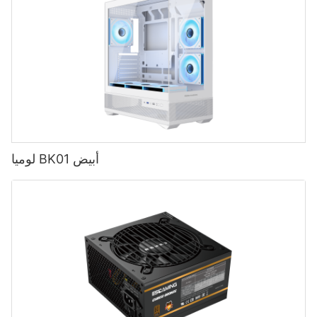
لوميا BK01 أبيض