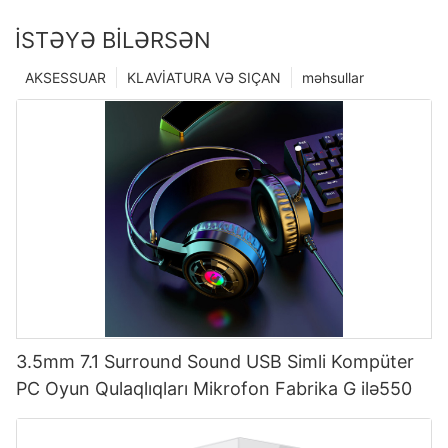
İSTƏYƏ BILƏRSƏN
AKSESSUAR
KLAVİATURA VƏ SIÇAN
məhsullar
3.5mm 7.1 Surround Sound USB Simli Kompüter
PC Oyun Qulaqlıqları Mikrofon Fabrika G ilə550