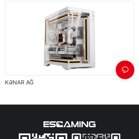
Enerji Təchizatı ESB550W
KƏNAR AĞ