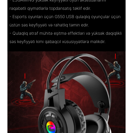
rəqabətli qiymətlərlə topdansatış təklif edir.
- Esports oyunları üçün G550 USB qulaqlıq oyunçular üçün
üstün səs keyfiyyəti və rahatlıq təmin edir.
- Qulaqlıq ətraf mühitə eşitmə effektləri və yüksək dəqiqlikli
səs keyfiyyəti kimi qabaqcıl xüsusiyyətlərə malikdir.