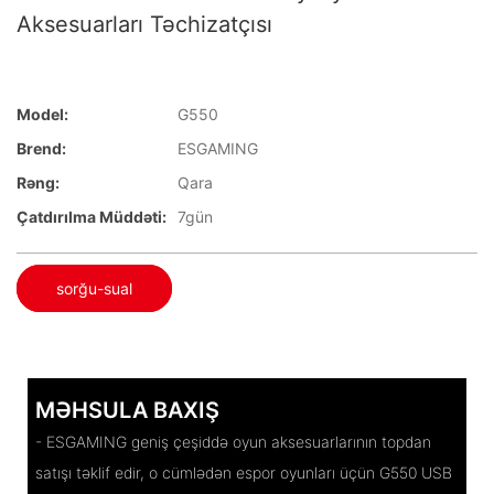
Aksesuarları Təchizatçısı
Model:
G550
Brend:
ESGAMING
Rəng:
Qara
Çatdırılma Müddəti:
7gün
sorğu-sual
MƏHSULA BAXIŞ
- ESGAMING geniş çeşiddə oyun aksesuarlarının topdan
satışı təklif edir, o cümlədən espor oyunları üçün G550 USB