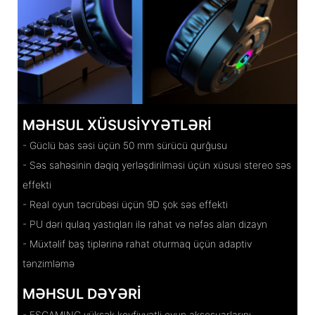
MƏHSUL XÜSUSIYYƏTLƏRI
- Güclü bas səsi üçün 50 mm sürücü qurğusu
- Səs sahəsinin dəqiq yerləşdirilməsi üçün xüsusi stereo səs
effekti
- Real oyun təcrübəsi üçün 9D şok səs effekti
- PU dəri qulaq yastıqları ilə rahat və nəfəs alan dizayn
- Müxtəlif baş tiplərinə rahat oturmaq üçün adaptiv
tənzimləmə
MƏHSUL DƏYƏRI
- ESGAMING yüksək keyfiyyətli oyun aksesuarlarını