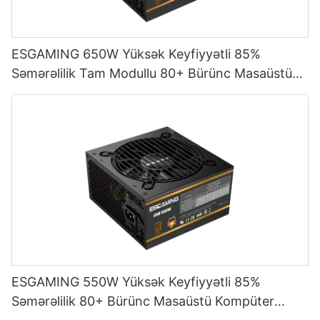
ESGAMING 650W Yüksək Keyfiyyətli 85%
Səmərəlilik Tam Modullu 80+ Bürünc Masaüstü
Kompüter Enerji Təchizatı ESB650W
ESGAMING 550W Yüksək Keyfiyyətli 85%
Səmərəlilik 80+ Bürünc Masaüstü Kompüter