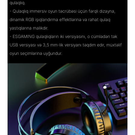
qulaqlıq.
- Qulaqlıq immersiv oyun təcrübəsi üçün fərqli dizayna,
dinamik RGB işıqlandırma effektlərinə və rahat qulaq
yastıqlarına malikdir.
- ESGAMING qulaqlıqların iki versiyasını, o cümlədən tək
USB versiyası və 3,5 mm-lik versiyanı təqdim edir, müxtəlif
oyun seçimlərinə uyğundur.