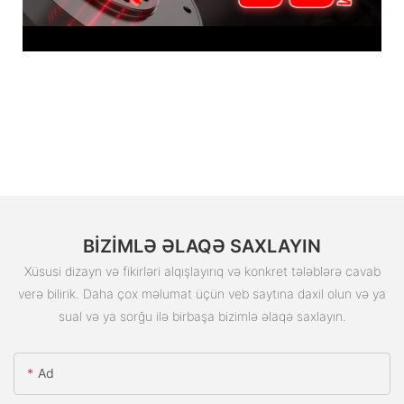
BIZIMLƏ ƏLAQƏ SAXLAYIN
Xüsusi dizayn və fikirləri alqışlayırıq və konkret tələblərə cavab
verə bilirik. Daha çox məlumat üçün veb saytına daxil olun və ya
sual və ya sorğu ilə birbaşa bizimlə əlaqə saxlayın.
Ad