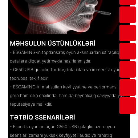
MƏHSULUN ÜSTÜNLÜKLƏRI
- ESGAMING-in topdansatış oyun aksesuarları ixtiraçılıq və
detallara diqqət yetirməklə hazırlanmışdır.
- G550 USB qulaqlıq fərdiləşdirilə bilən və immersiv oyun
təcrübəsi təklif edir.
- ESGAMING-in məhsulları keyfiyyətinə və performansına
görə həm ölkə daxilində, həm də beynəlxalq səviyyədə yaxşı
reputasiyaya malikdir.
TƏTBIQ SSENARILƏRI
- Esports oyunları üçün G550 USB qulaqlıq uzun oyun
seansları zamanı yüksək keyfiyyətli audio və rahatlıq