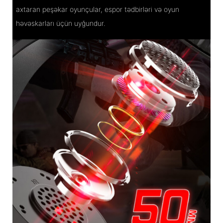
axtaran peşəkar oyunçular, espor tədbirləri və oyun
həvəskarları üçün uyğundur.